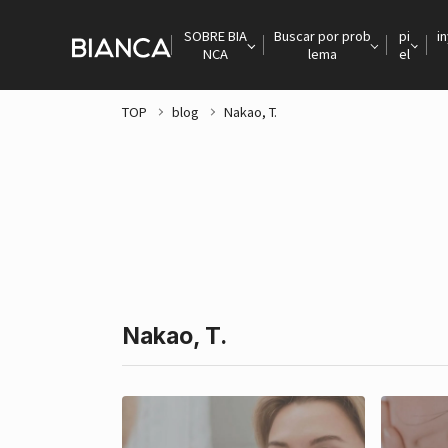
SOBRE BIA
Buscar por prob
pi
i
NCA
lema
el
TOP
blog
Nakao, T.
Nakao, T.