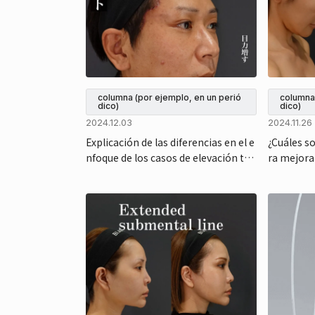
columna (por ejemplo, en un perió
columna 
dico)
dico)
2024.12.03
2024.11.26
Explicación de las diferencias en el e
¿Cuáles s
nfoque de los casos de elevación te
ra mejorar
mporal
mbios seis
ng profun