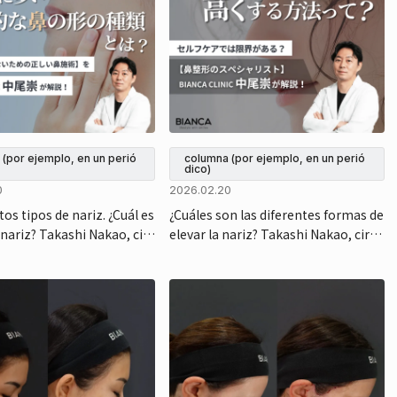
(por ejemplo, en un perió
columna (por ejemplo, en un perió
dico)
0
2026.02.20
tos tipos de nariz. ¿Cuál es
¿Cuáles son las diferentes formas de
 nariz? Takashi Nakao, ciru
elevar la nariz? Takashi Nakao, ciruj
ico de Bianca, nos explica
ano estético de Bianca, nos explica l
 equilibrio ideal y cómo aju
as opciones de tratamiento estétic
o, como las inyecciones y las osteot
omías.