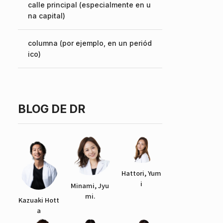
calle principal (especialmente en u
na capital)
English
columna (por ejemplo, en un periód
ico)
BLOG DE DR
Hattori, Yum
i
Minami, Jyu
mi.
Kazuaki Hott
a