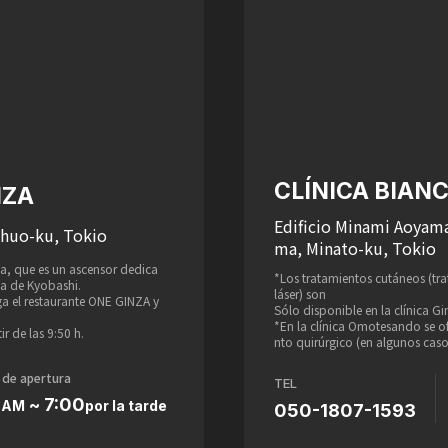
CLÍNICA BIA
NZA
Edificio Minami Aoyama
Chuo-ku, Tokio
ma, Minato-ku, Tokio
nica, que es un ascensor dedica
*Los tratamientos cutáneos (tr
ca de Kyobashi.
láser) son
ga el restaurante ONE GINZA y
Sólo disponible en la clínica Gi
*En la clínica Omotesando se of
r de las 9:50 h.
nto quirúrgico (en algunos caso
 de apertura
TEL
0
~ 7:00
AM
por la tarde
050-1807-1593