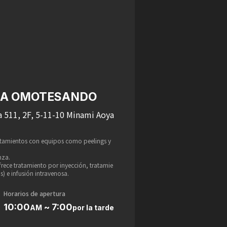
NCA OMOTESANDO
 511, 2F, 5-11-10 Minami Aoya
atamientos con equipos como peelings y
nza.
rece tratamiento por inyección, tratamie
s) e infusión intravenosa.
Horarios de apertura
10:00
~ 7:00
AM
por la tarde