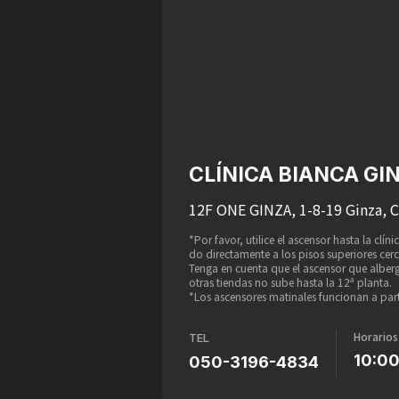
CLÍNICA BIANCA GI
12F ONE GINZA, 1-8-19 Ginza, 
*Por favor, utilice el ascensor hasta la clí
do directamente a los pisos superiores cer
Tenga en cuenta que el ascensor que alber
otras tiendas no sube hasta la 12ª planta.
*Los ascensores matinales funcionan a parti
Horarios
TEL
10:0
050-3196-4834