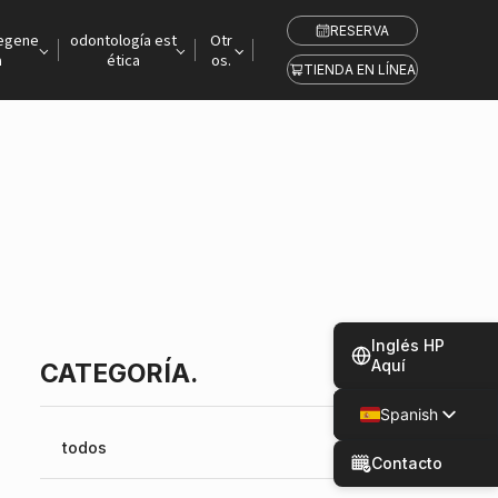
RESERVA
regene
odontología est
Otr
a
ética
os.
TIENDA EN LÍNEA
Inglés HP
Aquí
CATEGORÍA.
Spanish
Japanese
todos
Contacto
Chinese