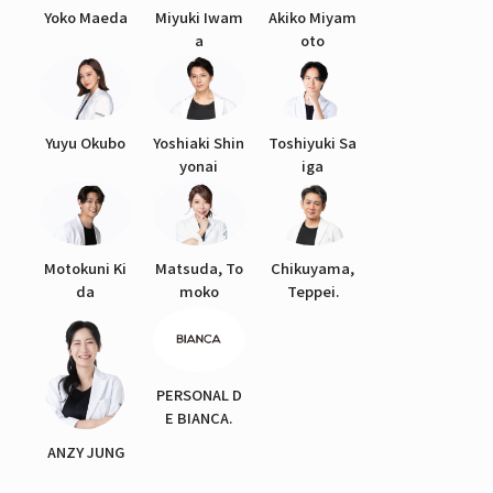
Yoko Maeda
Miyuki Iwam
Akiko Miyam
a
oto
Yuyu Okubo
Yoshiaki Shin
Toshiyuki Sa
yonai
iga
Motokuni Ki
Matsuda, To
Chikuyama,
da
moko
Teppei.
PERSONAL D
E BIANCA.
ANZY JUNG