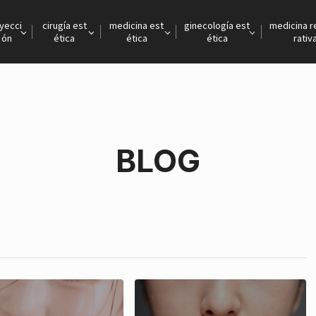
nyecci
cirugía est
medicina est
ginecología est
medicina 
ón
ética
ética
ética
rativ
BLOG