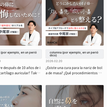
(por ejemplo, en un perió
columna (por ejemplo, en un perió
dico)
0
2026.02.20
re después de 10 años de i
¿Existe una cura para la nariz de bol
cartílago auricular? Takas
a de masa? ¿Qué procedimientos de
cirujano estético de Bianc
rinoplastia son eficaces? | El cirujan
lica los cambios que se pr
o estético Takashi Nakao nos lo exp
n el paso del tiempo.
lica.