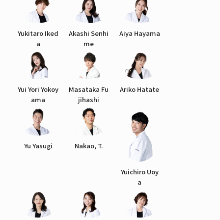
Yukitaro Iked
Akashi Senhi
Aiya Hayama
a
me
Yui Yori Yokoy
Masataka Fu
Ariko Hatate
ama
jihashi
Yu Yasugi
Nakao, T.
Yuichiro Uoy
a