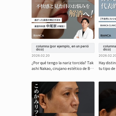
columna (por ejemplo, en un perió
columna 
dico)
dico)
2026.02.20
2026.02.2
¿Por qué tengo la nariz torcida? Tak
Hay distin
ashi Nakao, cirujano estético de Bia
tu tipo de
nca, explica las causas y los método
jano estét
s quirúrgicos estéticos para alinearl
cuál es el
a.
starlo.