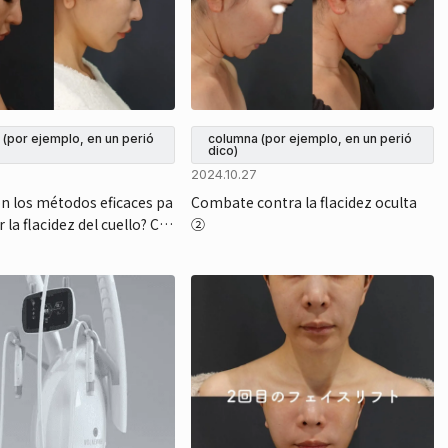
(por ejemplo, en un perió
columna (por ejemplo, en un perió
dico)
2024.10.27
on los métodos eficaces pa
Combate contra la flacidez oculta
 la flacidez del cuello? Ca
②
 meses después de un lifti
do.