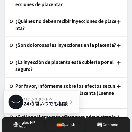
ecciones de placenta?
¿Quiénes no deben recibir inyecciones de place
nta?
¿Son dolorosas las inyecciones en la placenta?
¿La inyección de placenta está cubierta por el
seguro?
Por favor, infórmeme sobre los efectos secun
darios de las inyecciones de placenta (Laenne
c).
¿Cuál es el lugar más eficaz para administrar la
Inglés HP
s inyecciones de placenta?
Spanish
Contacto
Aquí
Japanese