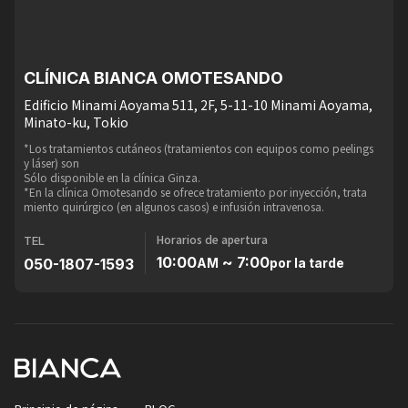
CLÍNICA BIANCA OMOTESANDO
Edificio Minami Aoyama 511, 2F, 5-11-10 Minami Aoyama,
Minato-ku, Tokio
*Los tratamientos cutáneos (tratamientos con equipos como peelings
y láser) son
Sólo disponible en la clínica Ginza.
*En la clínica Omotesando se ofrece tratamiento por inyección, trata
miento quirúrgico (en algunos casos) e infusión intravenosa.
Horarios de apertura
TEL
10:00
~ 7:00
050-1807-1593
AM
por la tarde