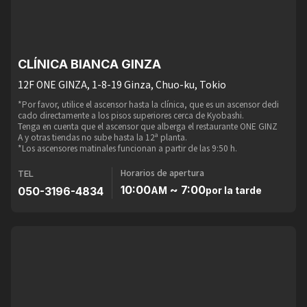
CLÍNICA BIANCA GINZA
12F ONE GINZA, 1-8-19 Ginza, Chuo-ku, Tokio
*Por favor, utilice el ascensor hasta la clínica, que es un ascensor dedi
cado directamente a los pisos superiores cerca de Kyobashi.
Tenga en cuenta que el ascensor que alberga el restaurante ONE GINZ
A y otras tiendas no sube hasta la 12ª planta.
*Los ascensores matinales funcionan a partir de las 9:50 h.
Horarios de apertura
TEL
10:00
~ 7:00
050-3196-4834
AM
por la tarde