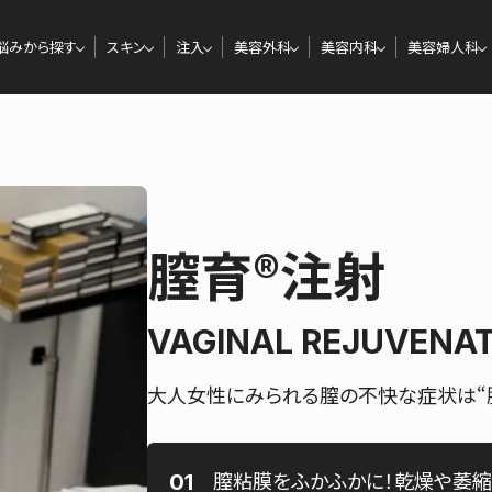
悩みから探す
スキン
注入
美容外科
美容内科
美容婦人科
膣育®注射
VAGINAL REJUVENAT
大人女性にみられる膣の不快な症状は“
膣粘膜をふかふかに！乾燥や萎縮