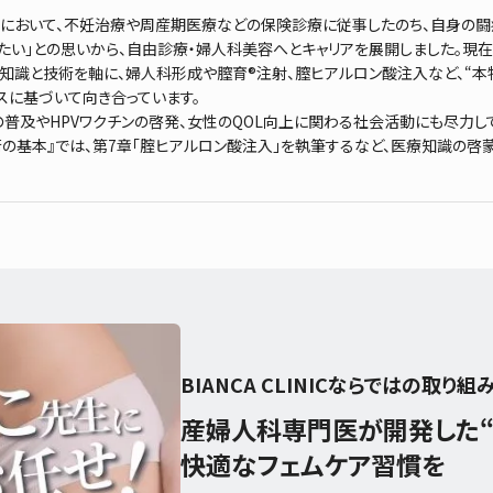
において、不妊治療や周産期医療などの保険診療に従事したのち、自身の闘
たい」との思いから、自由診療・婦人科美容へとキャリアを展開しました。現
知識と技術を軸に、婦人科形成や膣育®注射、膣ヒアルロン酸注入など、“本
スに基づいて向き合っています。
の普及やHPVワクチンの啓発、女性のQOL向上に関わる社会活動にも尽力し
術の基本』では、第7章「腟ヒアルロン酸注入」を執筆するなど、医療知識の啓
BIANCA CLINICならではの取り組
産婦人科専門医が開発した“
快適なフェムケア習慣を