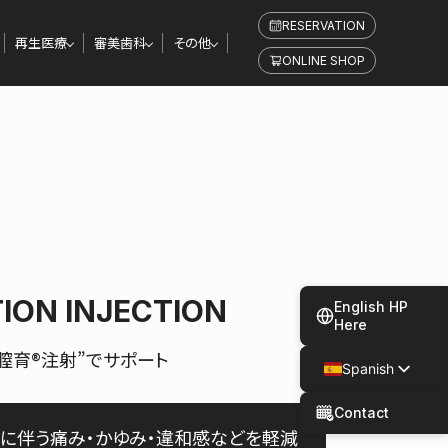
RESERVATION
再生医療
審美歯科
その他
ONLINE SHOP
ION INJECTION
English HP
Here
膣育®注射”でサポート
Spanish
Japanese
Contact
に伴う痛み・かゆみ・違和感などを軽減
Chinese