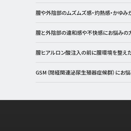
膣や外陰部のムズムズ感・灼熱感・かゆみ
膣と外陰部の違和感や不快感にお悩みの
膣ヒアルロン酸注入の前に膣環境を整え
GSM（閉経関連泌尿生殖器症候群）にお