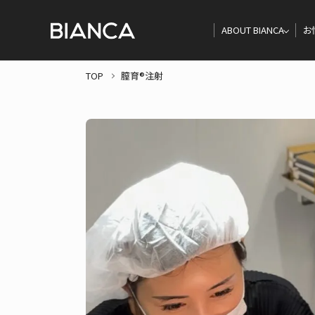
ABOUT BIANCA
お
TOP
膣育®注射