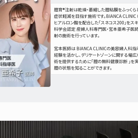
膣育®注射は乾燥・萎縮した膣粘膜をふっくら
症状軽減を目指す施術です。BIANCA CLIN
ヒアルロン酸を配合した「スネコス200」をス
科学会認定 産婦人科専門医・宮本亜希子医
射の施術を行っています。
宮本医師は BIANCA CLINICの美容婦
経験を活かし、デリケートゾーンに関する幅広
術を提供するために「膣の無料健康診断 」を
膣の状態を知ることができます。