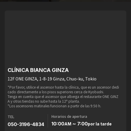
CLÍNICA BIANCA GINZA
12F ONE GINZA, 1-8-19 Ginza, Chuo-ku, Tokio
*Por favor, utilice el ascensor hasta la clínica, que es un ascensor dedi
cado directamente a los pisos superiores cerca de Kyobashi.
Tenga en cuenta que el ascensor que alberga el restaurante ONE GINZ
A y otras tiendas no sube hasta la 12ª planta.
*Los ascensores matinales funcionan a partir de las 9:50 h.
Horarios de apertura
TEL
10:00
~ 7:00
050-3196-4834
AM
por la tarde