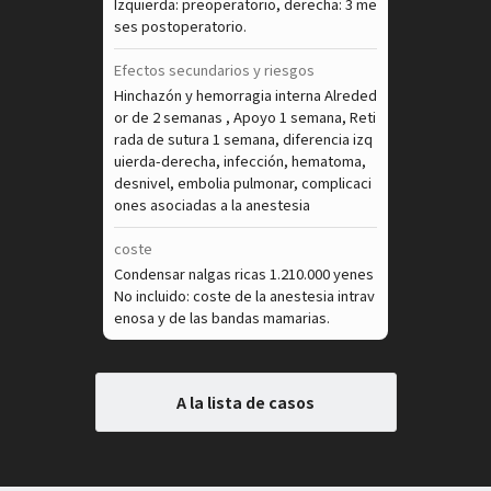
Izquierda: preoperatorio, derecha: 3 me
ses postoperatorio.
Efectos secundarios y riesgos
Hinchazón y hemorragia interna Alreded
or de 2 semanas , Apoyo 1 semana, Reti
rada de sutura 1 semana, diferencia izq
uierda-derecha, infección, hematoma,
desnivel, embolia pulmonar, complicaci
ones asociadas a la anestesia
coste
Condensar nalgas ricas 1.210.000 yenes
No incluido: coste de la anestesia intrav
enosa y de las bandas mamarias.
A la lista de casos