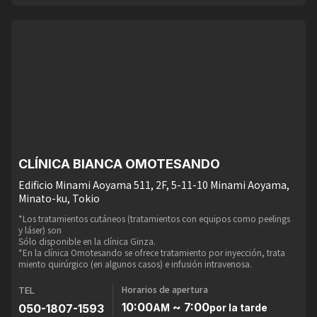
CLÍNICA BIANCA OMOTESANDO
Edificio Minami Aoyama 511, 2F, 5-11-10 Minami Aoyama,
Minato-ku, Tokio
*Los tratamientos cutáneos (tratamientos con equipos como peelings
y láser) son
Sólo disponible en la clínica Ginza.
*En la clínica Omotesando se ofrece tratamiento por inyección, trata
miento quirúrgico (en algunos casos) e infusión intravenosa.
Horarios de apertura
TEL
10:00
~ 7:00
050-1807-1593
AM
por la tarde