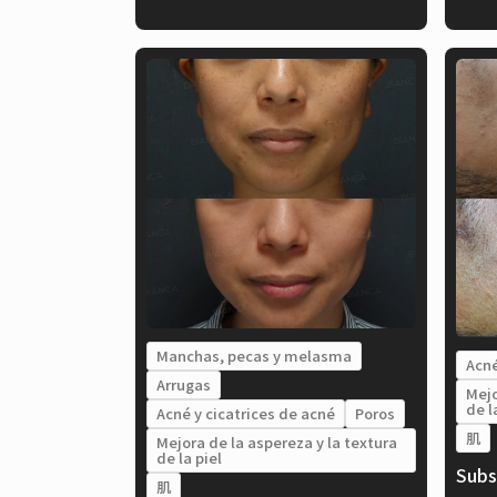
Manchas, pecas y melasma
Acné
Arrugas
Mejo
de l
Acné y cicatrices de acné
Poros
肌
Mejora de la aspereza y la textura
de la piel
Subs
肌