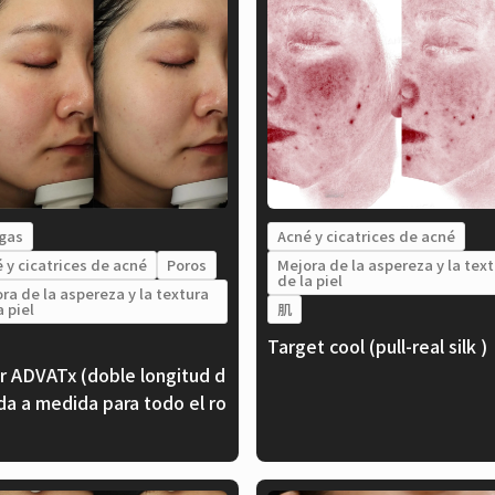
gas
Acné y cicatrices de acné
 y cicatrices de acné
Poros
Mejora de la aspereza y la tex
de la piel
ra de la aspereza y la textura
a piel
肌
Target cool (pull-real silk )
r ADVATx (doble longitud d
da a medida para todo el ro