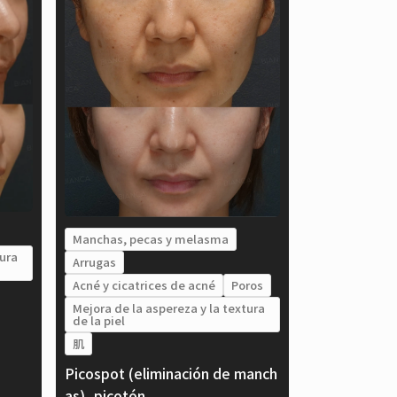
Manchas, pecas y melasma
tura
Arrugas
Acné y cicatrices de acné
Poros
Mejora de la aspereza y la textura
de la piel
肌
Picospot (eliminación de manch
as), picotón