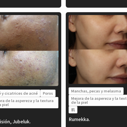
Manchas, pecas y melasma
 y cicatrices de acné
Poros
Mejora de la aspereza y la tex
ra de la aspereza y la textura
de la piel
a piel
肌
Rumekka.
isión, Jubeluk.