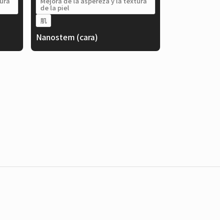
tura
Mejora de la aspereza y la textura
de la piel
肌
Nanostem (cara)