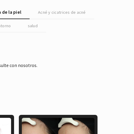
English
 de la piel
Acné y cicatrices de acné
ntorno
salud
sulte con nosotros.