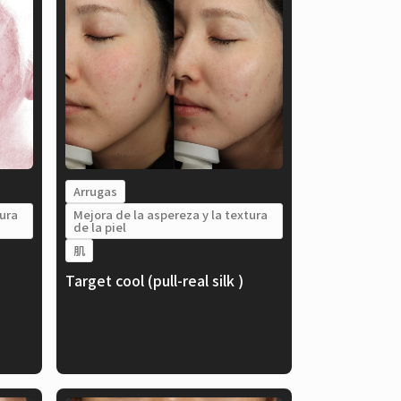
Arrugas
tura
Mejora de la aspereza y la textura
de la piel
肌
Target cool (pull-real silk )