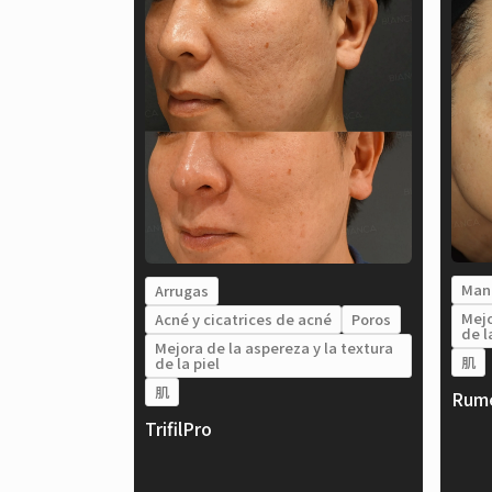
Man
Arrugas
Mejo
Acné y cicatrices de acné
Poros
de l
Mejora de la aspereza y la textura
肌
de la piel
肌
Rume
TrifilPro