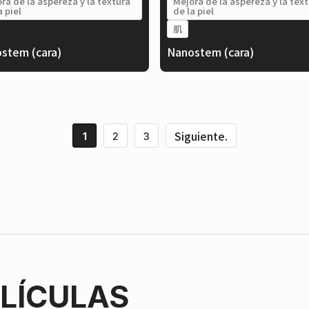
ra de la aspereza y la textura
Mejora de la aspereza y la tex
a piel
de la piel
肌
stem (cara)
Nanostem (cara)
Siguiente.
1
2
3
ELÍCULAS