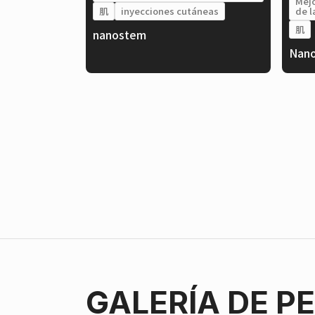
Mejo
肌
inyecciones cutáneas
de l
肌
nanostem
Nano
GALERÍA DE P