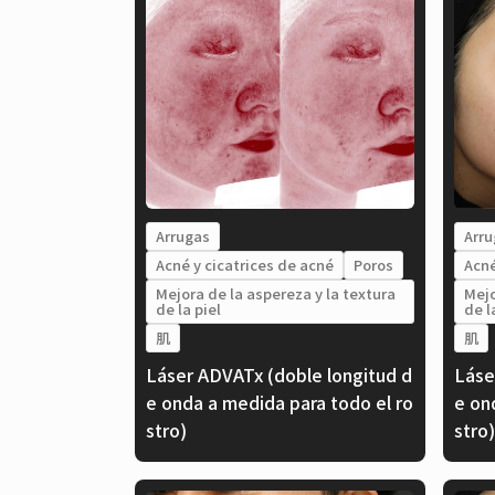
Arrugas
Arru
Acné y cicatrices de acné
Poros
Acné
Mejora de la aspereza y la textura
Mejo
de la piel
de l
肌
肌
Láser ADVATx (doble longitud d
Láse
e onda a medida para todo el ro
e on
stro)
stro)