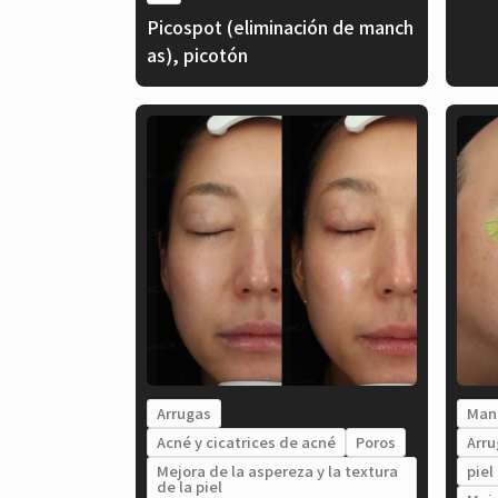
Picospot (eliminación de manch
as), picotón
Arrugas
Man
Acné y cicatrices de acné
Poros
Arru
Mejora de la aspereza y la textura
piel
de la piel