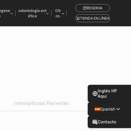
RESERVA
regene
odontología est
Otr
a
ética
os.
TIENDA EN LÍNEA
Inglés HP
Aquí
International
Pacientes
Spanish
Japanese
Contacto
Chinese