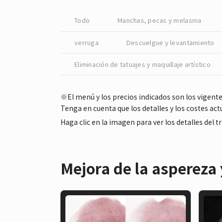
Todo
Manchas, pecas y melasma
verruga
Descuelgue y levantamiento
Eliminación de tatuajes y maquillaje artístico
※El menú y los precios indicados son los vigent
Tenga en cuenta que los detalles y los costes a
Haga clic en la imagen para ver los detalles del 
Mejora de la aspereza y