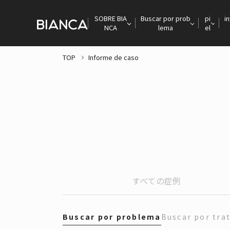
SOBRE BIA
Buscar por prob
pi
i
NCA
lema
el
TOP
Informe de caso
すべての症例
Buscar por problema
Buscar por tra