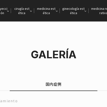
nyecci
cirugía est
medicina est
ginecología est
medicina 
ón
ética
ética
ética
rativ
GALERÍA
国内症例
tamiento