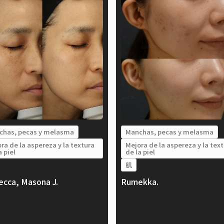
chas, pecas y melasma
Manchas, pecas y melasma
ra de la aspereza y la textura
Mejora de la aspereza y la tex
a piel
de la piel
肌
cca, Masona J.
Rumekka.