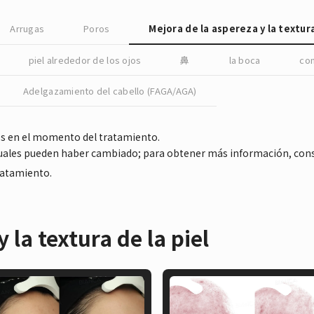
Arrugas
Poros
Mejora de la aspereza y la textura
piel alrededor de los ojos
鼻
la boca
co
Adelgazamiento del cabello (FAGA/AGA)
es en el momento del tratamiento.
ctuales pueden haber cambiado; para obtener más información, con
tratamiento.
 la textura de la piel