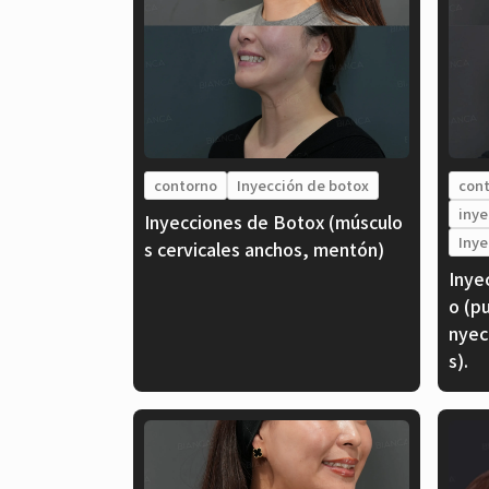
contorno
Inyección de botox
con
inye
Inyecciones de Botox (músculo
Inye
s cervicales anchos, mentón)
Inye
o (pu
nyec
s).