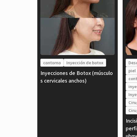
contorno
Inyección de botox
Des
piel
Inyecciones de Botox (músculo
con
s cervicales anchos)
inye
Inye
Ciru
Ciru
Incis
perfi
ubme