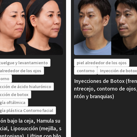
cuelgue y levantamiento
piel alrededor de los ojos
 alrededor de los ojos
contorno
Inyección de botox
torno
Inyecciones de Botox (fren
cción de ácido hialurónico
ntrecejo, contorno de ojos
cción de botox
ntón y branquias)
gía oftálmica
gía plástica Contorno facial
ión bajo la ceja, Hamula su
cial, Liposucción (mejilla, s
ntoniana), Lifting con hilo