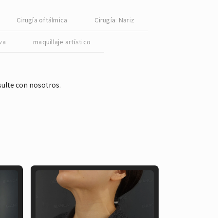
English
Cirugía oftálmica
Cirugía: Nariz
va
maquillaje artístico
sulte con nosotros.