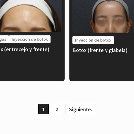
gas
Inyección de botox
Inyección de botox
x (entrecejo y frente)
Botox (frente y glabela)
Siguiente.
1
2