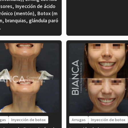
nsores, Inyección de ácido
urónico (mentón), Botox (m
n, branquias, glándula paró
.
gas
Inyección de botox
Arrugas
Inyección de botox