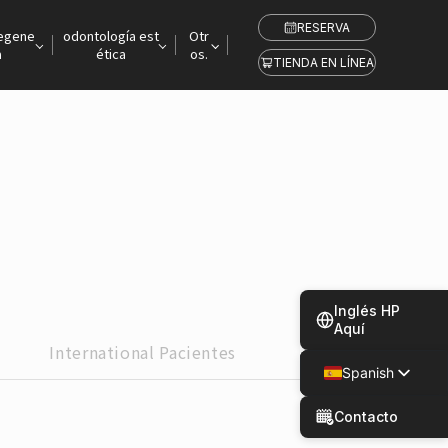
RESERVA
regene
odontología est
Otr
a
ética
os.
TIENDA EN LÍNEA
Inglés HP
Aquí
International
Pacientes
Spanish
Japanese
Contacto
Chinese