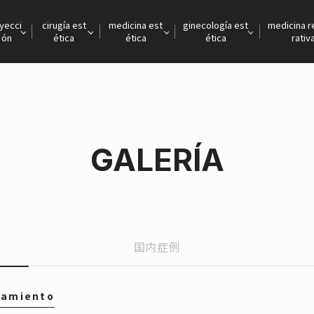
nyecci
cirugía est
medicina est
ginecología est
medicina 
ón
ética
ética
ética
rativ
GALERÍA
国内症例
tamiento