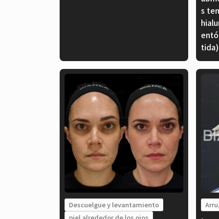
s te
hial
entó
tida)
Descuelgue y levantamiento
Arru
piel alrededor de los ojos