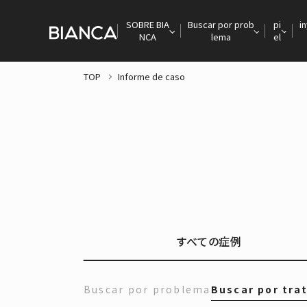
SOBRE BIA
Buscar por prob
pi
i
NCA
lema
el
TOP
Informe de caso
すべての症例
Buscar por problema
Buscar por tra