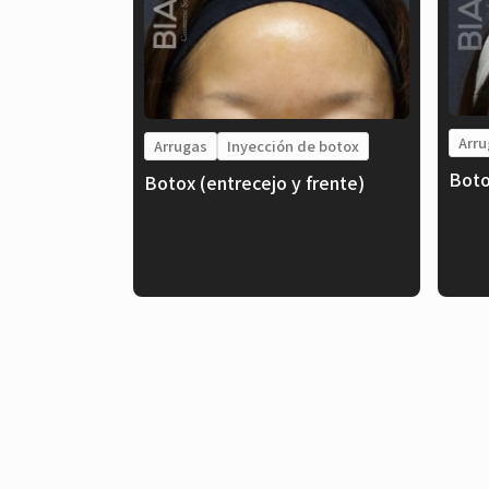
Arru
Arrugas
Inyección de botox
Boto
Botox (entrecejo y frente)