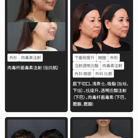
外形
肉毒素注射
下垂和提升
眼圈
外形
注射透明质酸
肉毒素注射
肉毒杆菌毒素注射（颈阔肌）
外科 眼部
外科 轮廓
眉下切口、浅表仓、吸脂（脸颊、
下颌）、线提升、透明质酸注射
（下巴）、肉毒杆菌毒素（下巴、
腮腺、腮腺）