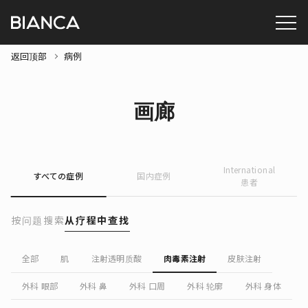
返回顶部
病例
画廊
International
すべての症例
国内症例
患者
按问题搜索
从疗程中查找
全部
肌
注射透明质酸
肉毒素注射
皮肤注射
外科 眼部
外科 鼻
外科 口周
外科 轮廓
外科 身体