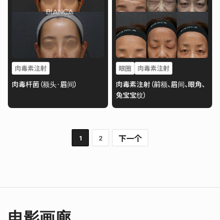
肉毒素注射
眼圈
肉毒素注射
肉毒杆菌（额头·眉间）
肉毒素注射（前额、眉间、眼角、
兔宝宝纹）
下一个
1
2
电影画廊