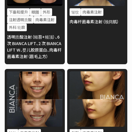
下垂和提升
眼圈
外形
皱纹
肉毒素注射
注射透明质酸
肉毒素注射
肉毒杆菌毒素注射（颈阔肌）
外科 轮廓
透明质酸注射（颊苔+颊顶）、6
次 BIANCA LIFT、2 次 BIANCA
LIFT W、婴儿胶原蛋白、肉毒杆
菌毒素注射（眉毛上方）