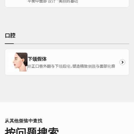
平衡中面部 设计 “美丽的基础
口腔
下颌假体
矫正口唇外翻与下颌后缩，塑造精致侧颜与面部轮廓
从其他烦恼中查找
按问题搜索