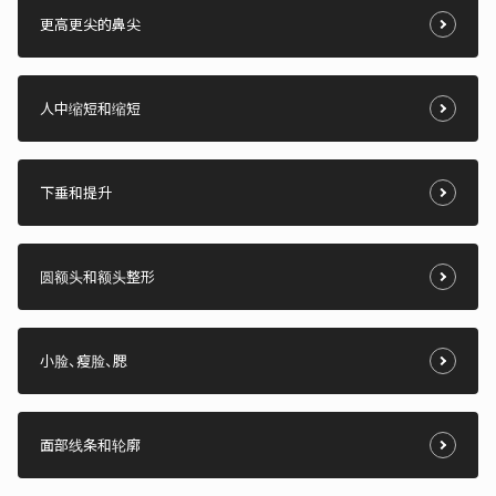
更高更尖的鼻尖
人中缩短和缩短
下垂和提升
圆额头和额头整形
小脸、瘦脸、腮
面部线条和轮廓