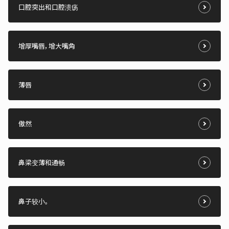
口腔突出和口腔溃疡
增厚嘴唇，增大嘴角
薄唇
傲然
鼻梁变薄和通畅
鼻子较小。