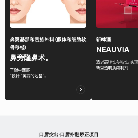
鼻翼基部和贵族外科（假体和细肋软
新啤酒
骨移植）
NEAUVIA
鼻旁隆鼻术。
追求高弹性与粘性，实
新型透明质酸制剂
平衡中面部
“设计 ”美丽的地基"。
口唇突出·口唇外翻矫正项目