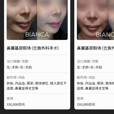
鼻翼基部假体（贵族外科手术）
鼻翼基部假体（贵族
治疗周期・次数
治疗周期・次数
左：术前・右：术后
左：术前・右：术后
副作用・风险
副作用・风险
肿胀、内出血、感染、假体移位、植入部位不
肿胀、内出血、感染、假体
适感、鼻翼显得变宽等
适感、鼻翼显得变宽等
费用
费用
330,000日元
330,000日元