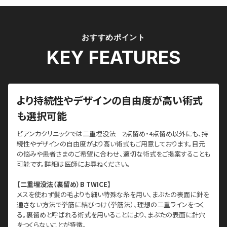
おすすめポイント
KEY FEATURES
より持続性やデザインの自由度が高い術式
も選択可能
ビアンカクリニックでは二重埋没法 2点留め・4点留め以外にも、持
続性やデザインの自由度がより高い術式もご用意しております。目元
の悩みや患者さまのご希望に合わせ、適切な術式をご提案することも
可能です。詳細は医師にお尋ねください。
【二重埋没法（裏留め）B TWICE】
メスを使わず髪の⽑よりも細い特殊な⽷を用い、まぶたの表面に針を
通さない方法で挙筋に結びつけ（挙筋法）、理想の⼆重ラインをつく
る。裏留めと呼ばれる術式を用いることにより、まぶたの表面に針穴
をつくらないことが特徴。