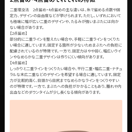
二重埋没法 2点留め・4点留めの主な違いは、糸で留める点数や固
定力、デザインの自由度などが挙げられます。ただし、いずれにおいて
も極端に幅が広い二重のデザインや、たるみが強いまぶたには向か
ない場合があります。
【2点留め】
部分的に二重ラインを整えたい場合や、手軽に二重ラインをつくりた
い場合に適しています。固定する箇所が少ないためまぶたへの負担に
配慮されているのが特徴です。一方で、固定力はやや弱く、幅広いライ
ンやなめらかな二重デザインは作りにくい傾向があります。
【4点留め】
しっかりと二重ラインをつくりたい場合や、平行二重・幅広二重・ナチュ
ラルな末広二重などのデザインを希望する場合に適しています。固定
力が比較的高く、目頭から目尻までなめらかなラインをつくりやすい
のが特徴です。一方で、まぶたへの負担がかかることもあり、腫れや内
出血などのダウンタイムが少し長くなる傾向があります。