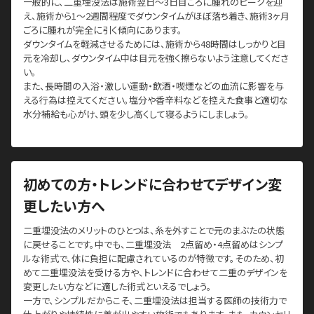
一般的に、二重埋没法は施術翌日～3日目ごろに腫れのピークを迎
え、施術から1～2週間程度でダウンタイムがほぼ落ち着き、施術3ヶ月
ごろに腫れが完全に引く傾向にあります。
ダウンタイムを軽減させるためには、施術から48時間はしっかりと目
元を冷却し、ダウンタイム中は目元を強く擦らないよう注意してくださ
い。
また、長時間の入浴・激しい運動・飲酒・喫煙などの血流に影響を与
える行為は控えてください。塩分や香辛料などを控えた食事と適切な
水分補給も心がけ、頭を少し高くして寝るようにしましょう。
初めての方・トレンドに合わせてデザイン変
更したい方へ
二重埋没法のメリットのひとつは、糸を外すことで元のまぶたの状態
に戻せることです。中でも、二重埋没法 2点留め・4点留めはシンプ
ルな術式で、体に負担に配慮されているのが特徴です。そのため、初
めて二重埋没法を受ける方や、トレンドに合わせて二重のデザインを
変更したい方などに適した術式といえるでしょう。
一方で、シンプルだからこそ、二重埋没法は担当する医師の技術力で