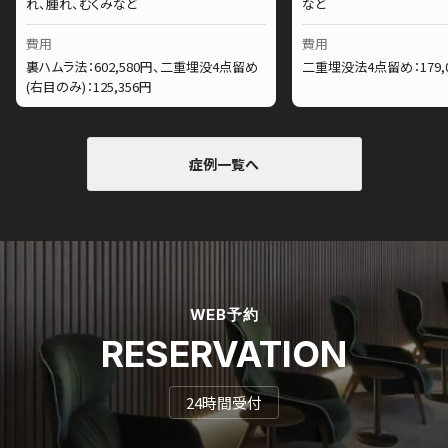
れ、腫れ、むくみなど
など
費用
費用
裏ハムラ法：602,580円、二重埋没4点留め
二重埋没法4点留め：179,
(右目のみ)：125,356円
症例一覧へ
WEB予約
RESERVATION
24時間受付