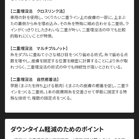
【二重埋没法 クロスリンク法】
専用の針を使用し、つくりたい二重ライン上の皮膚の一部に、上まぶ
たの裏側から糸を埋め込み、その糸を特殊に絡め合わせる二重術。ラ
インがくっきりとしたきれいな二重が叶い、二重埋没法の中でも比較
的取れにくいことが特徴。
【二重埋没法 マルチプルノット】
糸をダブルに重ねて小さな結び目をつくり留める術式。糸で留める点
数を増やし、皮膚を固定する位置を緻密に計算することにより糸が取
れづらく、二重埋没法の術式の中でも持続性が高いとされている。
【二重埋没法 自然癒着法】
挙筋（まぶたを持ち上げる筋肉）とまぶたの皮膚の癒着を促し、二重ラ
インをつくる二重術。1本の医療用糸を交差させて挙筋に固定する特
殊な技術で、複数の固定点をつくる。
ダウンタイム軽減のためのポイント