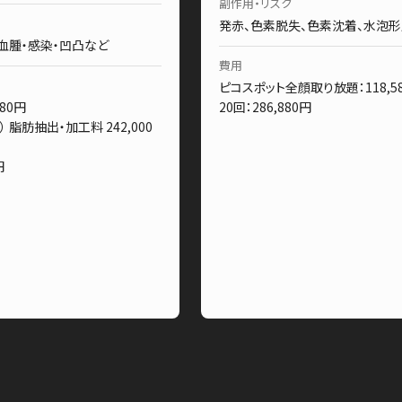
副作用・リスク
発赤、色素脱失、色素沈着、水泡
・血腫・感染・凹凸など
費用
ピコスポット全顔取り放題：118,
80円
20回：286,880円
 脂肪抽出・加工料 242,000
円