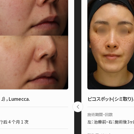
），Lumecca.
ピコスポット(シミ取り
施術期間・回数
后 4 个月 1 次
左：治療前・右：施術後3ヶ