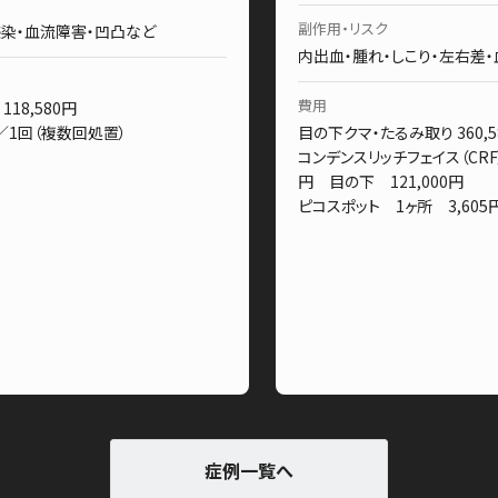
副作用・リスク
感染・血流障害・凹凸など
内出血・腫れ・しこり・左右差
費用
18,580円
円／1回（複数回処置）
目の下クマ・たるみ取り 360,5
コンデンスリッチフェイス（CRF）
円 目の下 121,000円
ピコスポット 1ヶ所 3,605
症例一覧へ