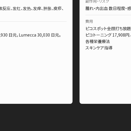
副作用・リスク
反应、发红、发热、发痒、肿胀、皮疹、
腫れ・内出血 数日程度・
費用
ピコスポット全顔打ち放題 1
,930 日元，Lumecca 30,030 日元。
ピコトーニング 17,908
各種栄養療法
スキンケア指導