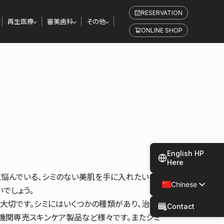
RESERVATION
再生医療
審美歯科
その他
ONLINE SHOP
English HP
Here
に悩んでいる、シミのない美肌を手に入れたいな
Chinese
でしょう。
Japanese
大切です。シミにはいくつかの種類があり、治療
Contact
機関専売スキンケア製品など様々です。またシミ
Spanish