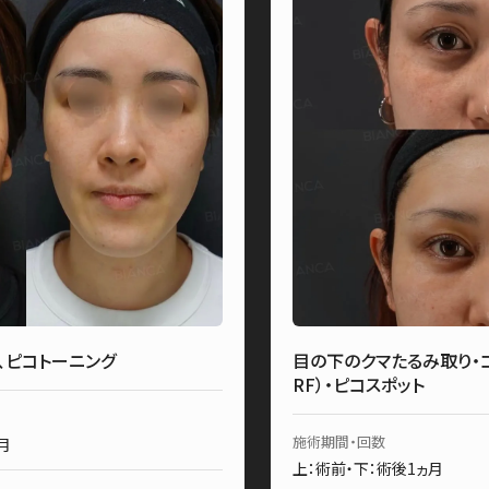
)、ピコトーニング
目の下のクマたるみ取り・コ
RF）・ピコスポット
施術期間・回数
月
上：術前・下：術後1ヵ月