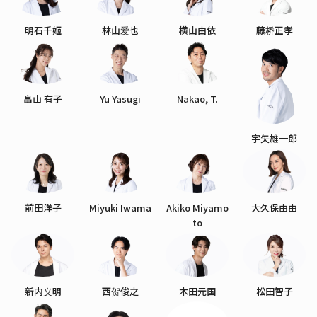
明石千姬
林山爱也
横山由依
藤桥正孝
畠山 有子
Yu Yasugi
Nakao, T.
宇矢雄一郎
前田洋子
Miyuki Iwama
Akiko Miyamo
大久保由由
to
新内义明
西贺俊之
木田元国
松田智子