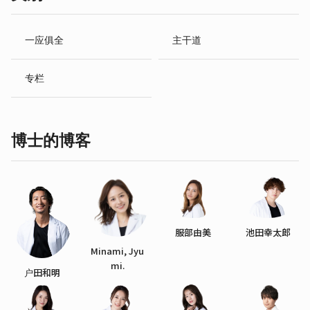
一应俱全
主干道
专栏
博士的博客
服部由美
池田幸太郎
Minami, Jyu
mi.
户田和明