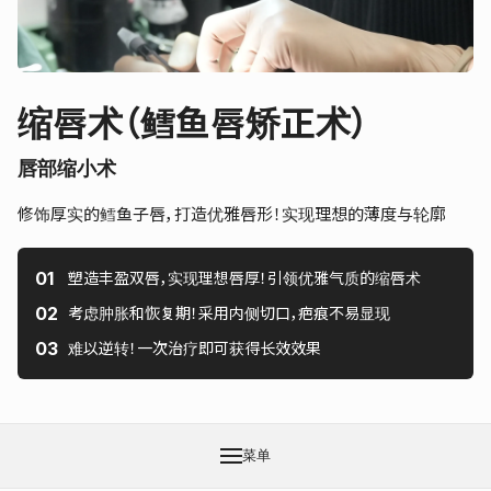
缩唇术（鳕鱼唇矫正术）
唇部缩小术
修饰厚实的鳕鱼子唇，打造优雅唇形！实现理想的薄度与轮廓
塑造丰盈双唇，实现理想唇厚！引领优雅气质的缩唇术
考虑肿胀和恢复期！采用内侧切口，疤痕不易显现
难以逆转！一次治疗即可获得长效效果
菜单