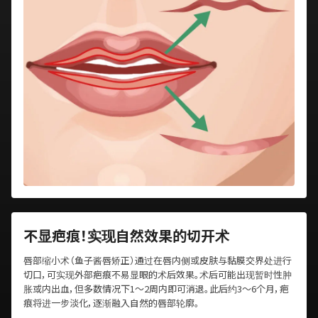
不显疤痕！实现自然效果的切开术
唇部缩小术（鱼子酱唇矫正）通过在唇内侧或皮肤与黏膜交界处进行
切口，可实现外部疤痕不易显眼的术后效果。术后可能出现暂时性肿
胀或内出血，但多数情况下1～2周内即可消退。此后约3～6个月，疤
痕将进一步淡化，逐渐融入自然的唇部轮廓。