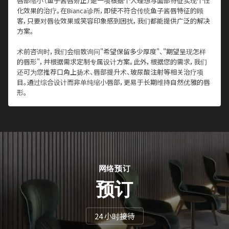
唇部缩小（鱼子酱唇矫正）是一项根据个人理想与面部特征实现个性
化效果的治疗。在Bianca诊所，即使不符合传统鱼子酱唇特征的顾
客，只要对唇妆效果或笑容印象感到困扰，我们都能提供广泛的解决
方案。
术前咨询时，我们会细致询问"希望保留多少厚度"、"期望呈现怎样
的唇形"，并根据需求定制专属设计方案。
此外，根据您的需求，我们
还可为您推荐口角上扬术、唇部提升术、玻尿酸注射等相关治疗项
目。
通过综合设计而非单纯缩小唇部，更易于长期维持自然优雅的唇
形。
网络预订
预订
24 小时接待