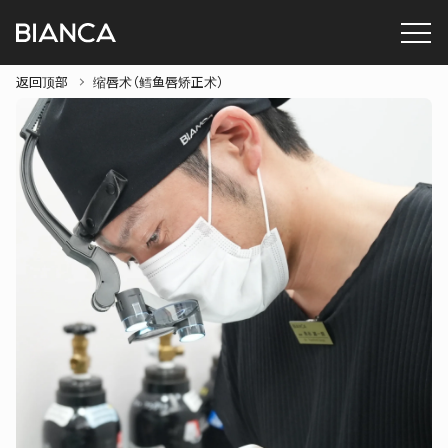
返回顶部
缩唇术（鳕鱼唇矫正术）