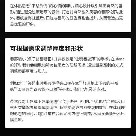
在体贴患者"不想后悔"的心情的同时，精心设计以引导至自然的唇
形。通过避免过度增厚的设计，打造能自然融入笑容的唇部轮廓。此
外，唇线变得规整后，口红与唇彩的显色度也会提升，从而营造出更
显优雅的印象。
可根据需求调整厚度和形状
唇部缩小（鱼子酱唇矫正）并非仅仅是“让嘴唇变薄”的手术。在Bianc
a诊所，我们会细致倾听每位患者的理想需求，通过量身定制的方式
调整唇部厚度与形态。
例如对于“笑起来时嘴唇显得突出很在意”“想调整上下唇的平衡
感”“因厚唇导致唇妆不自然”等困扰，我们也能灵活应对。
虽然仅对上唇或下唇单侧进行治疗也是可行的，但若能结合E线及口
唇外突情况考量整体协调性，将能实现更自然美观的效果。在体现理
想形态的同时，我们注重在合理范围内进行调整，从而显著提升术后
满意度。