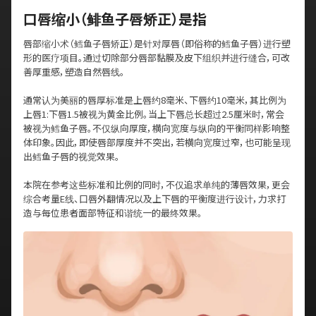
口唇缩小（鲱鱼子唇矫正）是指
唇部缩小术（鳕鱼子唇矫正）是针对厚唇（即俗称的鳕鱼子唇）进行塑
形的医疗项目。通过切除部分唇部黏膜及皮下组织并进行缝合，可改
善厚重感，塑造自然唇线。
通常认为美丽的唇厚标准是上唇约8毫米、下唇约10毫米，其比例为
上唇1:下唇1.5被视为黄金比例。当上下唇总长超过2.5厘米时，常会
被视为鳕鱼子唇。不仅纵向厚度，横向宽度与纵向的平衡同样影响整
体印象。因此，即使唇部厚度并不突出，若横向宽度过窄，也可能呈现
出鳕鱼子唇的视觉效果。
本院在参考这些标准和比例的同时，不仅追求单纯的薄唇效果，更会
综合考量E线、口唇外翻情况以及上下唇的平衡度进行设计，力求打
造与每位患者面部特征和谐统一的最终效果。