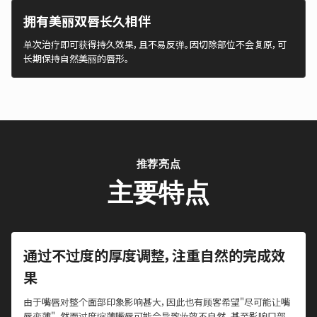
拥有美丽双唇长久相伴
单次治疗即可获得持久效果，且不易反弹。因切除部位不会复原，可
长期保持自然美丽的唇形。
推荐亮点
主要特点
通过不过度的厚度调整，注重自然的完成效
果
由于嘴唇对整个面部印象影响甚大，因此也有顾客希望"尽可能让嘴
唇变薄"。然而过度缩薄嘴唇可能会导致妆效不自然，甚至影响口部