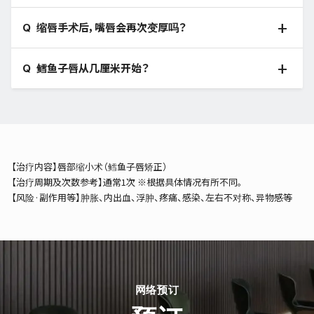
缩唇手术后，嘴唇会再次变厚吗？
鳕鱼子唇从几厘米开始？
【治疗内容】唇部缩小术（鳕鱼子唇矫正）
【治疗周期及次数参考】通常1次 ※根据具体情况有所不同。
【风险·副作用等】肿胀、内出血、浮肿、疼痛、感染、左右不对称、异物感等
网络预订