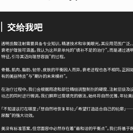
交给我吧
透明质酸注射需要具备专业知识、精湛技术和审美眼光。其应用范围广泛，
衰老护理皆可涵盖。我认为这并非单纯的“填补不足的治疗”，而是通过透
特征，引导其迈向理想容颜"的过程。
骨骼、肌肉、脂肪、韧带、皮肤的平衡因人而异，衰老进程也各不相同。正因
有的美丽特质”与“期许的未来模样”。
在治疗过程中，我们会根据用途和部位精细调整制剂的硬度、注射层级及
动态的同时进行微调。我们摒弃过度填充的做法，始终将自然优雅、年轻美
「不知道该打在哪里」「想自然地恢复年轻」「希望打造适合自己的轮廓」—
尿酸”的强大功效。
美没有标准答案，但您面容中必然存在着“最和谐的平衡点”。我们将基于