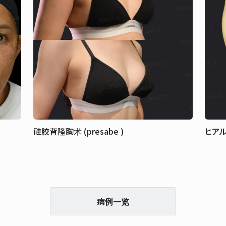
硅胶背隆胸术 (presabe )
ヒアル
病例一览