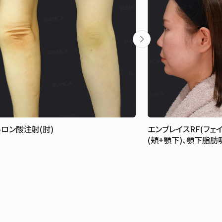
ロン酸注射(肘)
エンブレイスRF(フェイ
(頬+顎下)、顎下脂肪吸