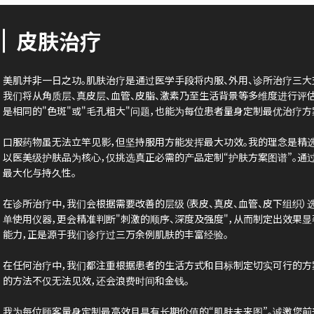
皮肤治疗
美肌并非一日之功。肌肤治疗是通过医学手段将内服、外用、诊所治疗三大
我们将从角质层、真皮层、血管、皮脂、激素乃至生活背景等多维度进行评
是相同的"色斑"或"毛孔粗大"问题，也能为每位患者量身定制最优治疗方
口服药物虽无法立竿见影，但坚持服用方能发挥最大功效。我的理念是精
以医美级护肤品为核心，仅挑选真正必需的产品定制“护肤方案图谱”。通
最大化与持久性。
在诊所治疗中，我们会根据需要改善的层级（表皮、真皮、血管、皮下组织）
单使用仪器，更会精准判断"刺激的顺序、深度及强度"，从而制定出效果
能力，正是源于我们诊疗过三万余例肌肤的丰富经验。
在任何治疗中，我们都注重根据患者的生活方式和目标制定切实可行的方
的方法不仅无法见效，还会浪费时间和金钱。
我为每位顾客量身定制最高效且具有长期价值的“肌肤未来图”。诚邀您前