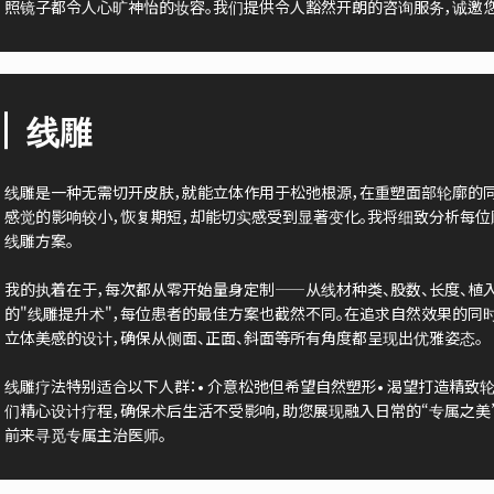
照镜子都令人心旷神怡的妆容。我们提供令人豁然开朗的咨询服务，诚邀
线雕
线雕是一种无需切开皮肤，就能立体作用于松弛根源，在重塑面部轮廓的
感觉的影响较小，恢复期短，却能切实感受到显著变化。我将细致分析每位
线雕方案。
我的执着在于，每次都从零开始量身定制——从线材种类、股数、长度、植
的"线雕提升术"，每位患者的最佳方案也截然不同。在追求自然效果的同
立体美感的设计，确保从侧面、正面、斜面等所有角度都呈现出优雅姿态。
线雕疗法特别适合以下人群：• 介意松弛但希望自然塑形• 渴望打造精致轮
们精心设计疗程，确保术后生活不受影响，助您展现融入日常的“专属之美
前来寻觅专属主治医师。