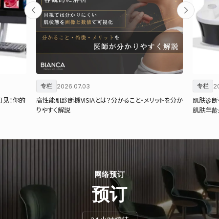
2026.07.03
2
专栏
专栏
可见！你的
高性能肌診断機VISIAとは？分かること・メリットを分か
肌肤诊断仪
りやすく解説
肌肤年龄
网络预订
预订