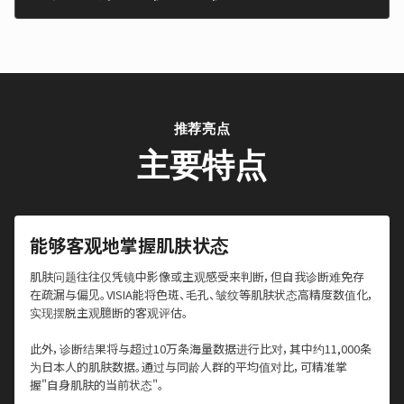
推荐亮点
主要特点
能够客观地掌握肌肤状态
肌肤问题往往仅凭镜中影像或主观感受来判断，但自我诊断难免存
在疏漏与偏见。VISIA能将色斑、毛孔、皱纹等肌肤状态高精度数值化，
实现摆脱主观臆断的客观评估。
此外，诊断结果将与超过10万条海量数据进行比对，其中约11,000条
为日本人的肌肤数据。通过与同龄人群的平均值对比，可精准掌
握"自身肌肤的当前状态"。