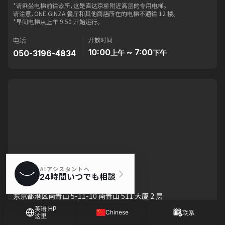
*请乘坐电梯前往诊所，这是直达京桥附近高层的专用电梯。
请注意，ONE GINZA 餐厅和其他商店所在的电梯不通往 12 楼。
*早间电梯从上午 9:50 开始运行。
开放时间
电话
10:00
~ 7:00
050-3196-4834
上午
下午
比安卡诊所
东京都港区南青山 5-11-10 南青山 511 大厦 2 层
英语 HP
*皮肤治疗（使用换肤和激光等设备进行的治疗）包括
Chinese
联系
这里
仅在银座诊所提供。
Japanese