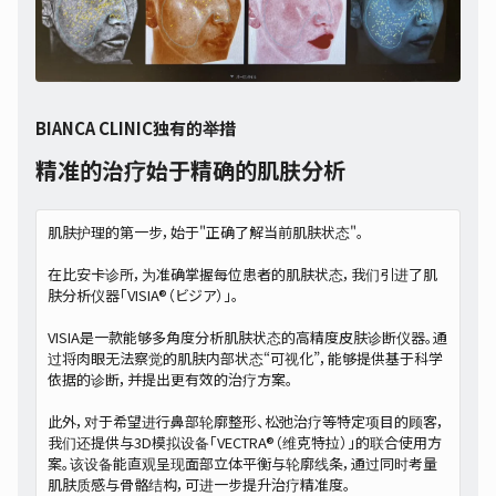
BIANCA CLINIC独有的举措
精准的治疗始于精确的肌肤分析
肌肤护理的第一步，始于"正确了解当前肌肤状态"。
在比安卡诊所，为准确掌握每位患者的肌肤状态，我们引进了肌
肤分析仪器「VISIA®（ビジア）」。
VISIA是一款能够多角度分析肌肤状态的高精度皮肤诊断仪器。通
过将肉眼无法察觉的肌肤内部状态“可视化”，能够提供基于科学
依据的诊断，并提出更有效的治疗方案。
此外，对于希望进行鼻部轮廓整形、松弛治疗等特定项目的顾客，
我们还提供与3D模拟设备「VECTRA®（维克特拉）」的联合使用方
案。该设备能直观呈现面部立体平衡与轮廓线条，通过同时考量
肌肤质感与骨骼结构，可进一步提升治疗精准度。