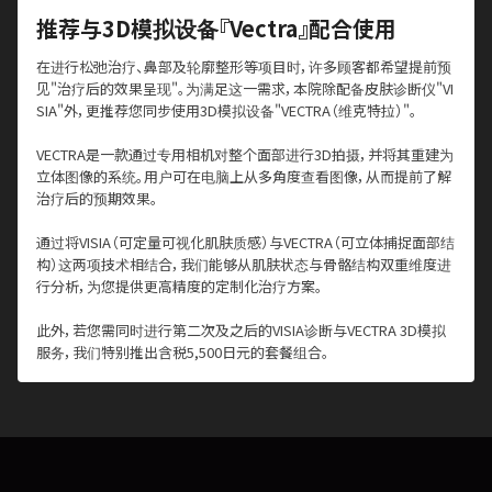
推荐与3D模拟设备『Vectra』配合使用
在进行松弛治疗、鼻部及轮廓整形等项目时，许多顾客都希望提前预
见"治疗后的效果呈现"。为满足这一需求，本院除配备皮肤诊断仪"VI
SIA"外，更推荐您同步使用3D模拟设备"VECTRA（维克特拉）"。
VECTRA是一款通过专用相机对整个面部进行3D拍摄，并将其重建为
立体图像的系统。用户可在电脑上从多角度查看图像，从而提前了解
治疗后的预期效果。
通过将VISIA（可定量可视化肌肤质感）与VECTRA（可立体捕捉面部结
构）这两项技术相结合，我们能够从肌肤状态与骨骼结构双重维度进
行分析，为您提供更高精度的定制化治疗方案。
此外，若您需同时进行第二次及之后的VISIA诊断与VECTRA 3D模拟
服务，我们特别推出含税5,500日元的套餐组合。