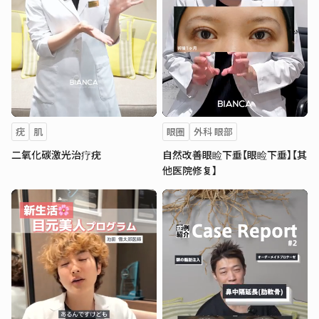
疣
肌
眼圈
外科 眼部
二氧化碳激光治疗疣
自然改善眼睑下垂【眼睑下垂】【其
他医院修复】