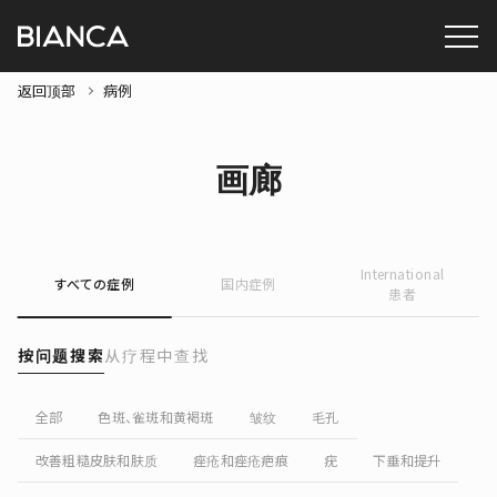
返回顶部
病例
画廊
International
すべての症例
国内症例
患者
按问题搜索
从疗程中查找
全部
色斑、雀斑和黄褐斑
皱纹
毛孔
改善粗糙皮肤和肤质
痤疮和痤疮疤痕
疣
下垂和提升