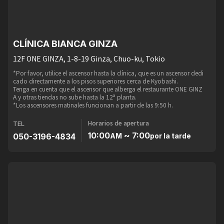
CLÍNICA BIANCA GINZA
12F ONE GINZA, 1-8-19 Ginza, Chuo-ku, Tokio
*Por favor, utilice el ascensor hasta la clínica, que es un ascensor dedi
cado directamente a los pisos superiores cerca de Kyobashi.
Tenga en cuenta que el ascensor que alberga el restaurante ONE GINZ
A y otras tiendas no sube hasta la 12ª planta.
*Los ascensores matinales funcionan a partir de las 9:50 h.
Horarios de apertura
TEL
10:00
~ 7:00
050-3196-4834
AM
por la tarde