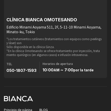
CLÍNICA BIANCA OMOTESANDO
Edificio Minami Aoyama 511, 2F, 5-11-10 Minami Aoyama,
Minato-ku, Tokio
*Los tratamientos cutáneos (tratamientos con equipos como peelings
y láser) son
Sólo disponible en la clínica Ginza.
*En la clínica Omotesando se ofrece tratamiento por inyección, trata
miento quirúrgico (en algunos casos) e infusión intravenosa.
Horarios de apertura
TEL
10:00
~ 7:00
050-1807-1593
AM
por la tarde
Principio de página
BLOG