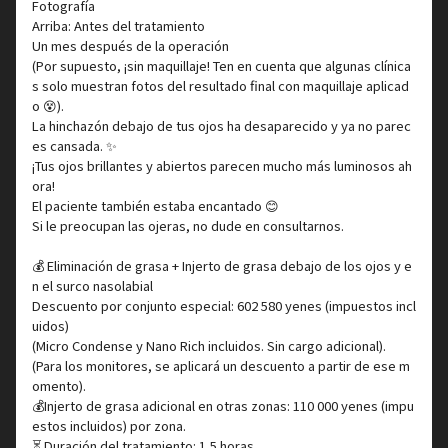
Fotografía
Arriba: Antes del tratamiento
Un mes después de la operación
(Por supuesto, ¡sin maquillaje! Ten en cuenta que algunas clínica
s solo muestran fotos del resultado final con maquillaje aplicad
o 😵).
La hinchazón debajo de tus ojos ha desaparecido y ya no parec
es cansada. ✨
¡Tus ojos brillantes y abiertos parecen mucho más luminosos ah
ora!
El paciente también estaba encantado 😊
Si le preocupan las ojeras, no dude en consultarnos.
💰 Eliminación de grasa + Injerto de grasa debajo de los ojos y e
n el surco nasolabial
Descuento por conjunto especial: 602 580 yenes (impuestos incl
uidos)
(Micro Condense y Nano Rich incluidos. Sin cargo adicional).
(Para los monitores, se aplicará un descuento a partir de ese m
omento).
💰Injerto de grasa adicional en otras zonas: 110 000 yenes (impu
estos incluidos) por zona.
⏳ Duración del tratamiento: 1,5 horas