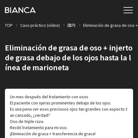
TOP
Caso práctico (vídeo)
国内
Eliminación de grasa de oso +
Eliminación de grasa de oso + injerto
de grasa debajo de los ojos hasta la l
ínea de marioneta
Un mes después del tratamiento con osos
El paciente con ojeras prominentes debajo de los ojos.
Es una pena ver esos preciosos ojos tan grandes con aspecto t
an cansado, ¿verdad?
Oso de triple raza.
Recibí tratamiento para mi oso.
¡Eliminación de grasa + transferencia de grasa!