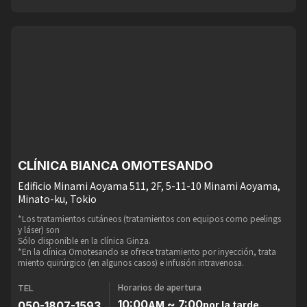
CLÍNICA BIANCA OMOTESANDO
Edificio Minami Aoyama 511, 2F, 5-11-10 Minami Aoyama,
Minato-ku, Tokio
*Los tratamientos cutáneos (tratamientos con equipos como peelings
y láser) son
Sólo disponible en la clínica Ginza.
*En la clínica Omotesando se ofrece tratamiento por inyección, trata
miento quirúrgico (en algunos casos) e infusión intravenosa.
Horarios de apertura
TEL
10:00
~ 7:00
050-1807-1593
AM
por la tarde