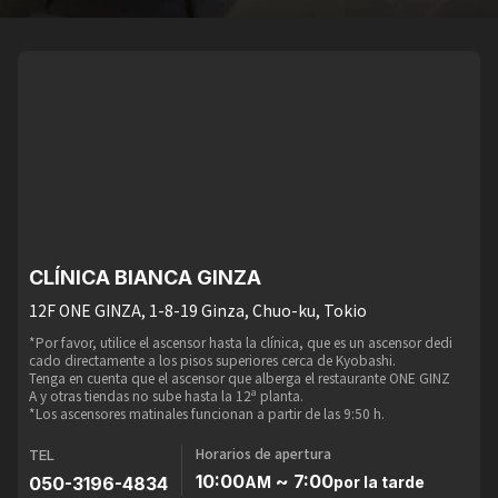
CLÍNICA BIANCA GINZA
12F ONE GINZA, 1-8-19 Ginza, Chuo-ku, Tokio
*Por favor, utilice el ascensor hasta la clínica, que es un ascensor dedi
cado directamente a los pisos superiores cerca de Kyobashi.
Tenga en cuenta que el ascensor que alberga el restaurante ONE GINZ
A y otras tiendas no sube hasta la 12ª planta.
*Los ascensores matinales funcionan a partir de las 9:50 h.
Horarios de apertura
TEL
10:00
~ 7:00
050-3196-4834
AM
por la tarde