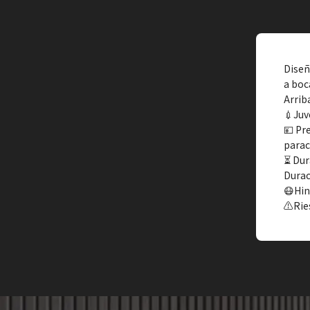
Diseñ
a boca
Arrib
💉Ju
💴 Pr
parac
⏳ Dur
Durac
😷Hi
⚠️Rie