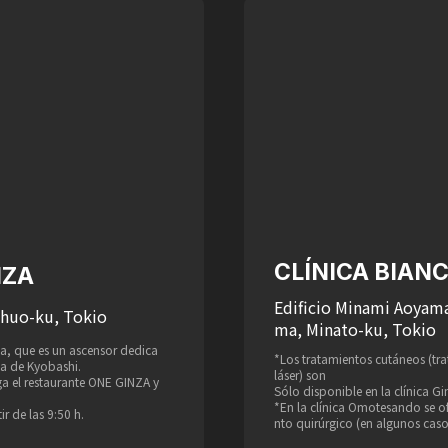
CLÍNICA BIA
NZA
Edificio Minami Aoyama
Chuo-ku, Tokio
ma, Minato-ku, Tokio
nica, que es un ascensor dedica
*Los tratamientos cutáneos (tr
ca de Kyobashi.
láser) son
ga el restaurante ONE GINZA y
Sólo disponible en la clínica Gi
*En la clínica Omotesando se of
r de las 9:50 h.
nto quirúrgico (en algunos caso