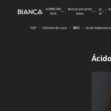
SOBRE BIA
Buscar por prob
pi
i
NCA
lema
el
TOP
Informe de caso
国内
Ácido hialurónico
Ácido