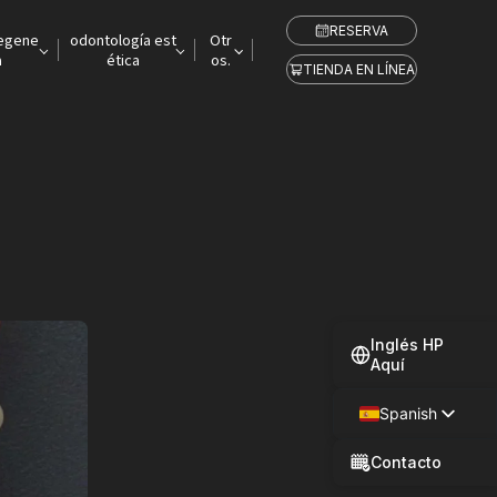
RESERVA
regene
odontología est
Otr
a
ética
os.
TIENDA EN LÍNEA
Inglés HP
Aquí
Spanish
Japanese
Contacto
Chinese