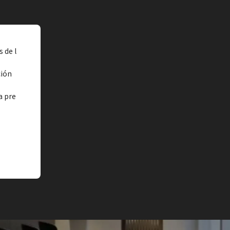
 de l
ción
a pre