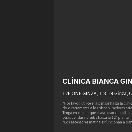
CLÍNICA BIANCA GI
12F ONE GINZA, 1-8-19 Ginza, 
*Por favor, utilice el ascensor hasta la clí
do directamente a los pisos superiores cer
Tenga en cuenta que el ascensor que alber
otras tiendas no sube hasta la 12ª planta.
*Los ascensores matinales funcionan a parti