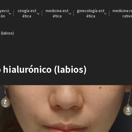
nyecci
cirugía est
medicina est
ginecología est
medicina 
ón
ética
ética
ética
rativ
 (labios)
 hialurónico (labios)