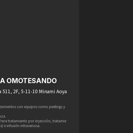
NCA OMOTESANDO
 511, 2F, 5-11-10 Minami Aoya
atamientos con equipos como peelings y
nza.
rece tratamiento por inyección, tratamie
s) e infusión intravenosa.