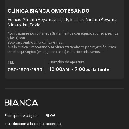
CLÍNICA BIANCA OMOTESANDO
Edificio Minami Aoyama 511, 2F, 5-11-10 Minami Aoyama,
Minato-ku, Tokio
*Los tratamientos cutáneos (tratamientos con equipos como peelings
y láser) son
Sólo disponible en la clínica Ginza.
*En la clínica Omotesando se ofrece tratamiento por inyección, trata
miento quirúrgico (en algunos casos) e infusión intravenosa.
Horarios de apertura
TEL
10:00
~ 7:00
050-1807-1593
AM
por la tarde
Principio de página
BLOG
Introducción a la clínica
acceda a