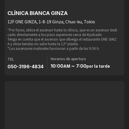
CLÍNICA BIANCA GINZA
12F ONE GINZA, 1-8-19 Ginza, Chuo-ku, Tokio
*Por favor, utilice el ascensor hasta la clínica, que es un ascensor dedi
cado directamente a los pisos superiores cerca de Kyobashi.
Tenga en cuenta que el ascensor que alberga el restaurante ONE GINZ
A y otras tiendas no sube hasta la 12ª planta.
*Los ascensores matinales funcionan a partir de las 9:50 h.
Horarios de apertura
TEL
10:00
~ 7:00
050-3196-4834
AM
por la tarde