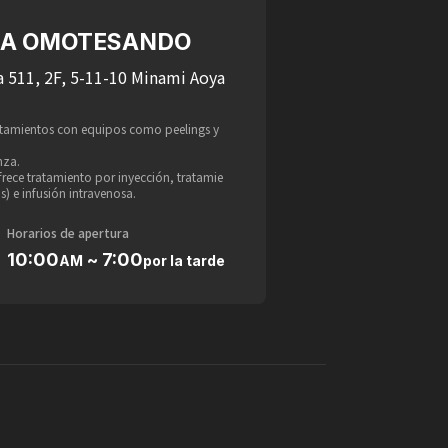
NCA OMOTESANDO
 511, 2F, 5-11-10 Minami Aoya
atamientos con equipos como peelings y
nza.
rece tratamiento por inyección, tratamie
s) e infusión intravenosa.
Horarios de apertura
10:00
~ 7:00
AM
por la tarde