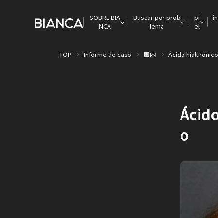
SOBRE BIA
Buscar por prob
pi
i
NCA
lema
el
TOP
Informe de caso
国内
Ácido hialurónic
Ácido
o