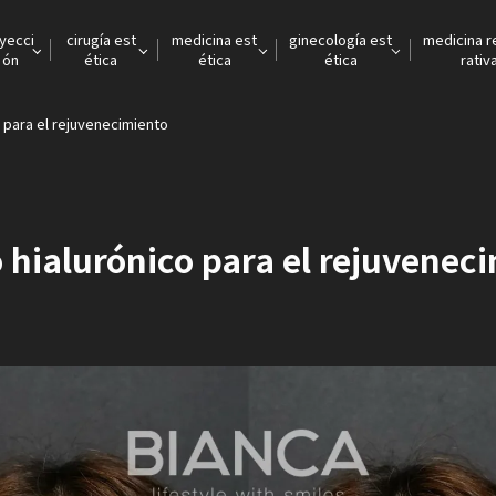
nyecci
cirugía est
medicina est
ginecología est
medicina 
ón
ética
ética
ética
rativ
o para el rejuvenecimiento
 hialurónico para el rejuvenec