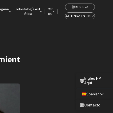
RESERVA
regene
odontología est
Otr
a
ética
os.
TIENDA EN LÍNEA
imient
Inglés HP
Aquí
Spanish
Japanese
Contacto
Chinese