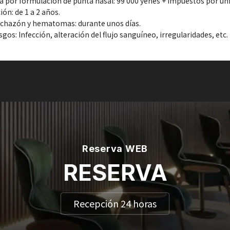
fa por formulación de punta nasal: 99 000 yenes + impuestos por un
ión: de 1 a 2 años.
chazón y hematomas: durante unos días.
sgos: Infección, alteración del flujo sanguíneo, irregularidades, etc.
Reserva WEB
RESERVA
Recepción 24 horas