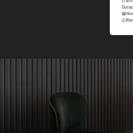
(Tari
Durac
😷Hin
⚠️Rie