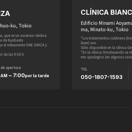
CLÍNICA BIA
NZA
Edificio Minami Aoyama
Chuo-ku, Tokio
ma, Minato-ku, Tokio
nica, que es un ascensor dedica
*Los tratamientos cutáneos (tr
ca de Kyobashi.
láser) son
ga el restaurante ONE GINZA y
Sólo disponible en la clínica Gi
*En la clínica Omotesando se of
r de las 9:50 h.
nto quirúrgico (en algunos caso
 de apertura
TEL
0
~ 7:00
AM
por la tarde
050-1807-1593