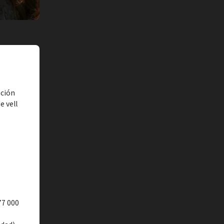
ación
e vell
77 000