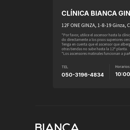
CLÍNICA BIANCA GI
12F ONE GINZA, 1-8-19 Ginza, 
*Por favor, utilice el ascensor hasta la clí
do directamente a los pisos superiores cer
Tenga en cuenta que el ascensor que alber
otras tiendas no sube hasta la 12ª planta.
*Los ascensores matinales funcionan a parti
Horarios
TEL
10:0
050-3196-4834