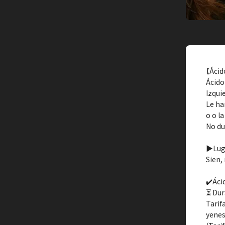
【Ácid
Ácido
Izqui
Le ha
o o la
No du
▶︎Lug
Sien, 
✔️Áci
⏳ Dur
Tarif
yenes