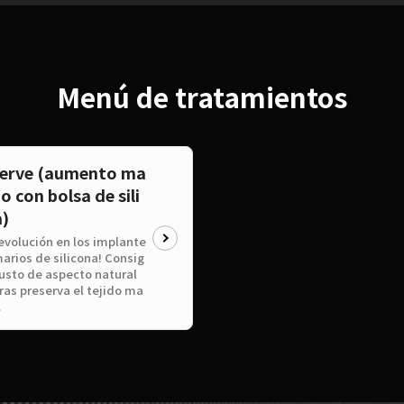
Menú de tratamientos
serve (aumento ma
o con bolsa de sili
)
evolución en los implante
rios de silicona! Consig
usto de aspecto natural
as preserva el tejido ma
.