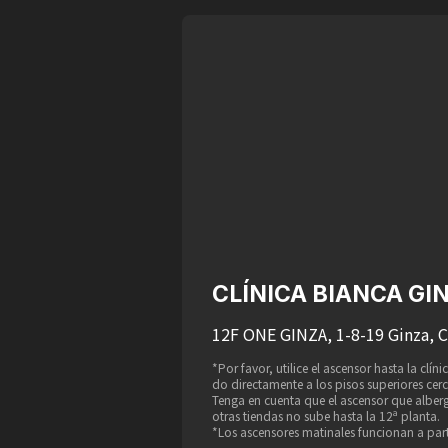
CLÍNICA BIANCA GI
12F ONE GINZA, 1-8-19 Ginza, 
*Por favor, utilice el ascensor hasta la clí
do directamente a los pisos superiores cer
Tenga en cuenta que el ascensor que alber
otras tiendas no sube hasta la 12ª planta.
*Los ascensores matinales funcionan a parti