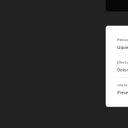
Perio
Izqui
Efect
Dolor
coste
Prese