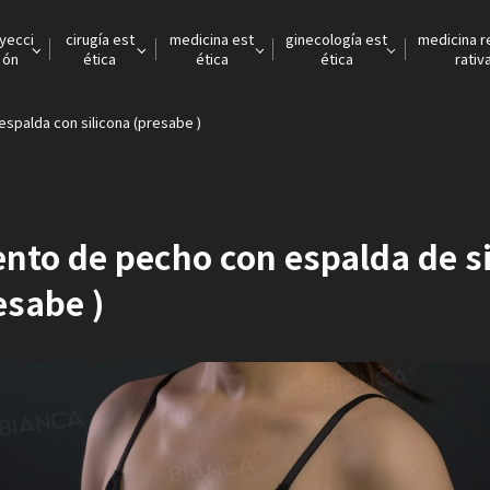
nyecci
cirugía est
medicina est
ginecología est
medicina 
ón
ética
ética
ética
rativ
spalda con silicona (presabe )
to de pecho con espalda de si
esabe )