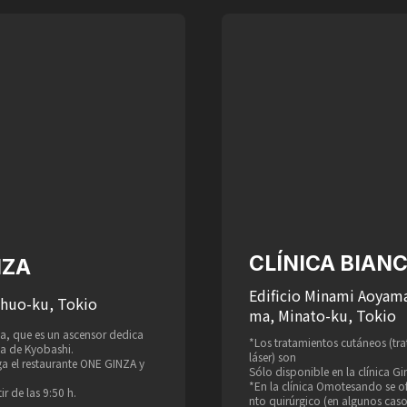
CLÍNICA BIA
NZA
Edificio Minami Aoyama
Chuo-ku, Tokio
ma, Minato-ku, Tokio
nica, que es un ascensor dedica
*Los tratamientos cutáneos (tr
ca de Kyobashi.
láser) son
ga el restaurante ONE GINZA y
Sólo disponible en la clínica Gi
*En la clínica Omotesando se of
r de las 9:50 h.
nto quirúrgico (en algunos caso