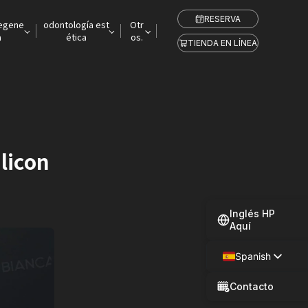
RESERVA
regene
odontología est
Otr
a
ética
os.
TIENDA EN LÍNEA
licon
Inglés HP
Aquí
Spanish
Japanese
Contacto
Chinese