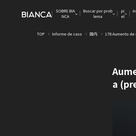
SOBRE BIA
Buscar por prob
pi
i
NCA
lema
el
TOP
Informe de caso
国内
178 Aumento de e
Aumen
a (pr