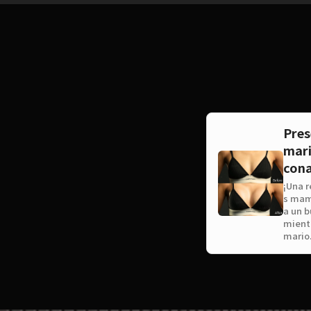
Pre
mari
cona
¡Una r
s mama
a un b
mientr
mario