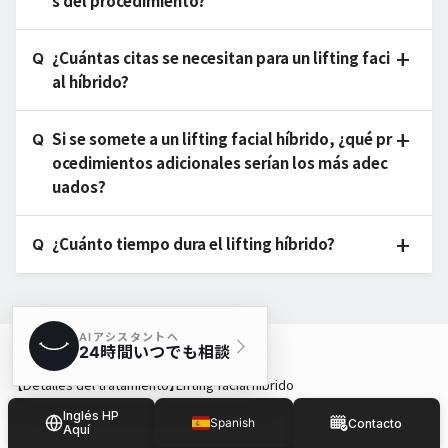
s del procedimiento?
¿Cuántas citas se necesitan para un lifting faci
al híbrido?
Si se somete a un lifting facial híbrido, ¿qué pr
ocedimientos adicionales serían los más adec
uados?
¿Cuánto tiempo dura el lifting híbrido?
【Detalles del tratamiento】Lifting facial híbrido
【Duración del tratamiento y número de sesiones】 Normalmente, una
Inglés HP
Spanish
Contacto
sesión. ※Puede variar en función del estado.
Aquí
Japanese