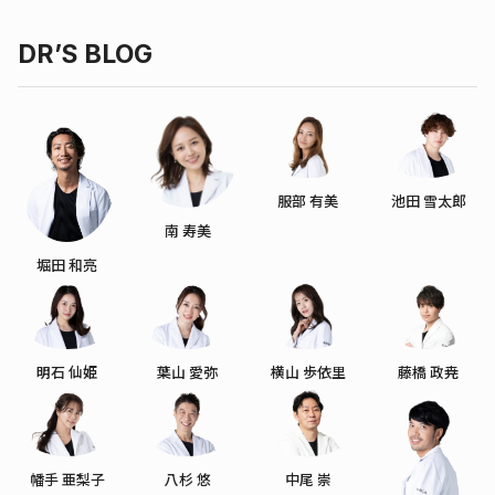
DR’S BLOG
服部 有美
池田 雪太郎
南 寿美
堀田 和亮
明石 仙姫
葉山 愛弥
横山 歩依里
藤橋 政尭
幡手 亜梨子
八杉 悠
中尾 崇