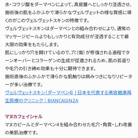
水・コウジ酸をダーマペンによって、真皮層へとしっかり浸透させ、
施術後の肌をふかふかで滑らかなヴェルヴェットの様な質感に導
くのがこのヴェルヴェットスキンの特徴です。
ヴェルヴェットスキンはダーマペンとの組み合わせにより、通常の
マッサージピールよりもしっかりと有効成分が浸透することで最
大限の効果をもたらします。
肌にしっかり穴を開けているので、穴（傷）が修復される過程でタ
ーンオーバーとコラーゲンの生成が促進されるため、肌の若返り
や毛穴の引き締め効果も十分に期待できます。
施術直後のふかふかで滑らかな肌触りは病みつきになりリピータ
ーが多い治療です。
ヴェルヴェットスキン（ダーマペン4） | 日本を代表する美容健康再
生医療のクリニック｜BIANCAGINZA
マヌカフェイシャル
マヌカピールとダーマペン４を組み合わせた毛穴・角質・しわ改善
の美肌治療です。