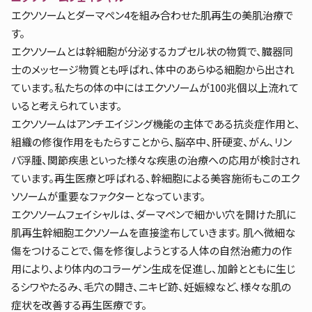
エクソソームとダーマペン4を組み合わせた肌再生の美肌治療で
す。
エクソソームとは幹細胞が分泌するカプセル状の物質で、臓器同
士のメッセージ物質とも呼ばれ、体中のあらゆる細胞から出され
ています。私たちの体の中にはエクソソームが100兆個以上流れて
いると考えられています。
エクソソームはアンチエイジング機能の主体である抗炎症作用と、
組織の修復作用をもたらすことから、脳卒中、肝硬変、がん、リン
パ浮腫、関節疾患といった様々な疾患の治療への応用が検討され
ています。再生医療と呼ばれる、幹細胞による美容施術もこのエク
ソソームが重要なファクターとなっています。
エクソソームフェイシャルは、ダーマペンで細かい穴を開けた肌に
肌再生幹細胞エクソソームを直接塗布していきます。 肌へ微細な
傷をつけることで、傷を修復しようとする人体の自然治癒力の作
用により、より体内のコラーゲン生成を促進し、加齢とともに生じ
るシワやたるみ、毛穴の開き、ニキビ跡、妊娠線など、様々な肌の
症状を改善する再生医療です。