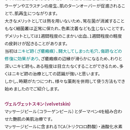
ラーゲンやエラスチンの産生、肌のターンオーバーが促進されるこ
とで、肌再生につながります。
大きなメリットとしては熱を用いないため、常在菌が消滅すること
もなく細菌叢は正常に保たれ、色素沈着なども生じないことです。
デメリットとしては1週間程度のこまかい出血、1週間程度の軽度
の皮剥けが起きることがあります。
当初は
ニキビ跡（ざ瘡瘢痕）、開大してしまった毛穴、傷跡などの
修復に効果があり
、ざ瘡瘢痕の辺縁が滑らかになるため、わりと
深いニキビ跡も、ある程度は目立たなくすることができるため、多
くはニキビ跡の治療としての認識が強いと思います。
しかし、時期がたつにつれ、様々な薬剤を併用して使う方法もでき
始めましたのでご紹介します。
ヴェルヴェットスキン（velvetskin）
マッサージピール（コラーゲンピール）とダーマペン4を組み合わ
せた艶肌の美肌治療です。
マッサージピールに含まれるTCA（トリクロロ酢酸）・過酸化水素