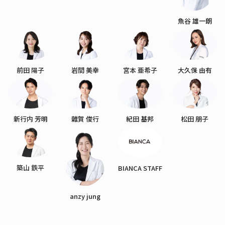
魚谷 雄一朗
前田 陽子
岩間 美幸
宮本 亜希子
大久保 由有
新行内 芳明
雜賀 俊行
紀田 基邦
松田 朋子
築山 鉄平
BIANCA STAFF
anzy jung