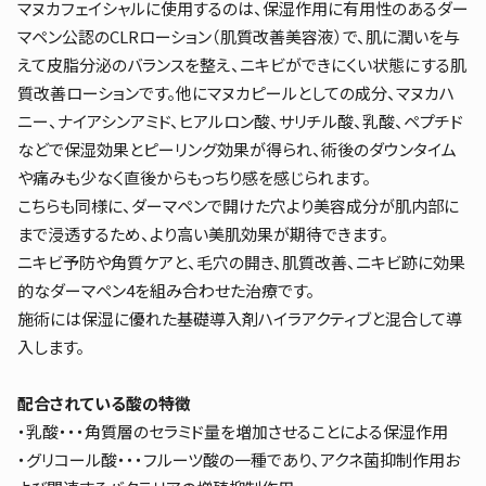
マヌカフェイシャルに使用するのは、保湿作用に有用性のあるダー
マペン公認のCLRローション（肌質改善美容液）で、肌に潤いを与
えて皮脂分泌のバランスを整え、ニキビができにくい状態にする肌
質改善ローションです。他にマヌカピールとしての成分、マヌカハ
ニー、ナイアシンアミド、ヒアルロン酸、サリチル酸、乳酸、ペプチド
などで保湿効果とピーリング効果が得られ、術後のダウンタイム
や痛みも少なく直後からもっちり感を感じられます。
こちらも同様に、ダーマペンで開けた穴より美容成分が肌内部に
まで浸透するため、より高い美肌効果が期待できます。
ニキビ予防や角質ケアと、毛穴の開き、肌質改善、ニキビ跡に効果
的なダーマペン4を組み合わせた治療です。
施術には保湿に優れた基礎導入剤ハイラアクティブと混合して導
入します。
配合されている酸の特徴
・乳酸・・・角質層のセラミド量を増加させることによる保湿作用
・グリコール酸・・・フルーツ酸の一種であり、アクネ菌抑制作用お