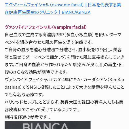
エクソソームフェイシャル（exosome facial） | 日本を代表する美
容健康再生医療のクリニック｜BIANCAGINZA
ヴァンパイアフェイシャル（vampirerfacial）
自己血液で生成する高濃度PRP（多血小板血漿）を使い、ダーマ
ペン４を組み合わせた肌の再生を促す治療です。
ご自身の血液を遠心分離機で分離させ、血小板を取り出し、美容
液と混ぜてダーマペンで細かい穴を開けた肌に直接塗布していき
ます。 ご自身の血液から作られるため馴染みが良く、肌の再生・回
復のさらなる効果が期待できます。
ヴァンパイア フェイシャルは2014年にキム・カーダシアン（KimKar
dashian）がSNSに投稿したことによって大きな話題を呼んだこと
でも有名な治療です。
ハリウッドセレブにとどまらず、美容大国の韓国の有名人たちも美
容皮膚科でこぞって受けているようです 。
施術後経過の参考です↓