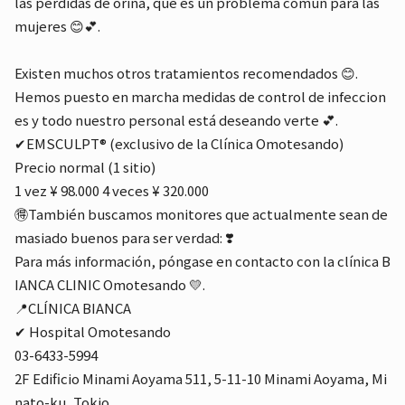
las pérdidas de orina, que es un problema común para las
mujeres 😊💕.
Existen muchos otros tratamientos recomendados 😊.
Hemos puesto en marcha medidas de control de infeccion
es y todo nuestro personal está deseando verte 💕.
✔︎EMSCULPT® (exclusivo de la Clínica Omotesando)
Precio normal (1 sitio)
1 vez ¥ 98.000 4 veces ¥ 320.000
🉐También buscamos monitores que actualmente sean de
masiado buenos para ser verdad: ❣️
Para más información, póngase en contacto con la clínica B
IANCA CLINIC Omotesando 💛.
📍CLÍNICA BIANCA
✔︎ Hospital Omotesando
03-6433-5994
2F Edificio Minami Aoyama 511, 5-11-10 Minami Aoyama, Mi
nato-ku, Tokio