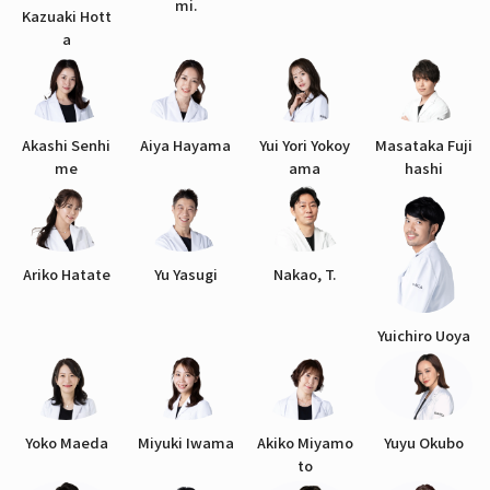
mi.
Kazuaki Hott
a
Akashi Senhi
Aiya Hayama
Yui Yori Yokoy
Masataka Fuji
me
ama
hashi
Ariko Hatate
Yu Yasugi
Nakao, T.
Yuichiro Uoya
Yoko Maeda
Miyuki Iwama
Akiko Miyamo
Yuyu Okubo
to