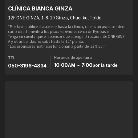
CLÍNICA BIANCA GINZA
12F ONE GINZA, 1-8-19 Ginza, Chuo-ku, Tokio
*Por favor, utilice el ascensor hasta la clínica, que es un ascensor dedi
cado directamente a los pisos superiores cerca de Kyobashi.
Tenga en cuenta que el ascensor que alberga el restaurante ONE GINZ
A y otras tiendas no sube hasta la 12ª planta.
*Los ascensores matinales funcionan a partir de las 9:50 h.
Horarios de apertura
TEL
10:00
~ 7:00
050-3196-4834
AM
por la tarde