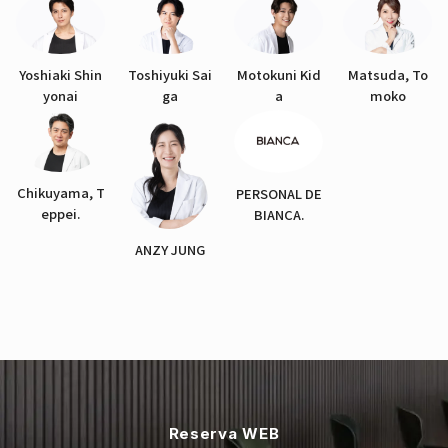
Yoshiaki Shin
Toshiyuki Sai
Motokuni Kid
Matsuda, To
yonai
ga
a
moko
Chikuyama, T
PERSONAL DE
eppei.
BIANCA.
ANZY JUNG
Reserva WEB