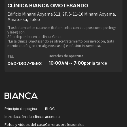
CLÍNICA BIANCA OMOTESANDO
Edificio Minami Aoyama 511, 2F, 5-11-10 Minami Aoyama,
Minato-ku, Tokio
*Los tratamientos cutáneos (tratamientos con equipos como peelings
y láser) son
Sólo disponible en la clínica Ginza.
*En la clínica Omotesando se ofrece tratamiento por inyección, trata
miento quirúrgico (en algunos casos) e infusión intravenosa.
Horarios de apertura
TEL
10:00
~ 7:00
050-1807-1593
AM
por la tarde
Principio de página
BLOG
Introducción a la clínica
acceda a
Fotos y vídeos del caso
Carreras profesionales