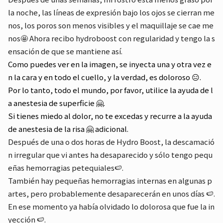
la noche, las líneas de expresión bajo los ojos se cierran me
nos, los poros son menos visibles y el maquillaje se cae me
nos🤩 Ahora recibo hydroboost con regularidad y tengo la s
ensación de que se mantiene así.
Como puedes ver en la imagen, se inyecta una y otra vez e
n la cara y en todo el cuello, y la verdad, es doloroso 😑.
Por lo tanto, todo el mundo, por favor, utilice la ayuda de l
a anestesia de superficie 🤗.
Si tienes miedo al dolor, no te excedas y recurre a la ayuda
de anestesia de la risa 🤗 adicional.
Después de una o dos horas de Hydro Boost, la descamació
n irregular que vi antes ha desaparecido y sólo tengo pequ
eñas hemorragias petequiales🍉.
También hay pequeñas hemorragias internas en algunas p
artes, pero probablemente desaparecerán en unos días 🍉.
En ese momento ya había olvidado lo dolorosa que fue la in
yección 🍉.