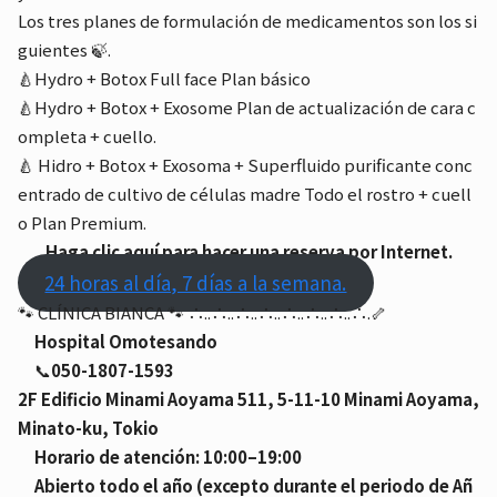
Los tres planes de formulación de medicamentos son los si
guientes 🍃.
🍐Hydro + Botox Full face Plan básico
🍐Hydro + Botox + Exosome Plan de actualización de cara c
ompleta + cuello.
🍐 Hidro + Botox + Exosoma + Superfluido purificante conc
entrado de cultivo de células madre Todo el rostro + cuell
o Plan Premium.
Haga clic aquí para hacer una reserva por Internet.
24 horas al día, 7 días a la semana.
🐾 CLÍNICA BIANCA 🐾 ∴..∴..∴..∴..∴..∴..∴..∴.🦴
Hospital Omotesando
📞
050-1807-1593
2F Edificio Minami Aoyama 511, 5-11-10 Minami Aoyama,
Minato-ku, Tokio
Horario de atención: 10:00–19:00
Abierto todo el año (excepto durante el periodo de Añ