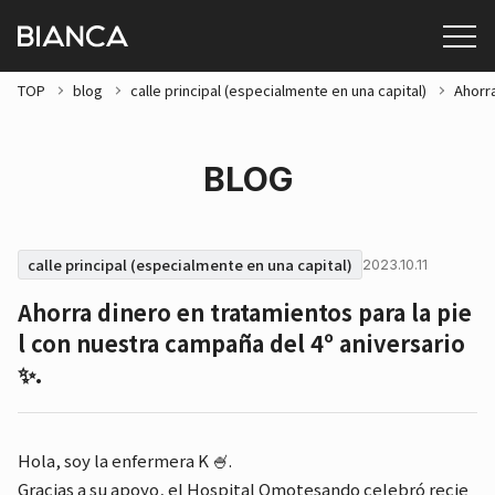
TOP
blog
calle principal (especialmente en una capital)
Ahorra
BLOG
calle principal (especialmente en una capital)
2023.10.11
Ahorra dinero en tratamientos para la pie
l con nuestra campaña del 4º aniversario
✨.
Hola, soy la enfermera K 🍧.
Gracias a su apoyo, el Hospital Omotesando celebró recie