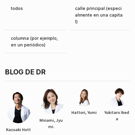
todos
calle principal (especi
almente en una capita
l)
columna (por ejemplo,
en un periódico)
BLOG DE DR
Hattori, Yumi
Yukitaro Iked
a
Minami, Jyu
mi.
Kazuaki Hott