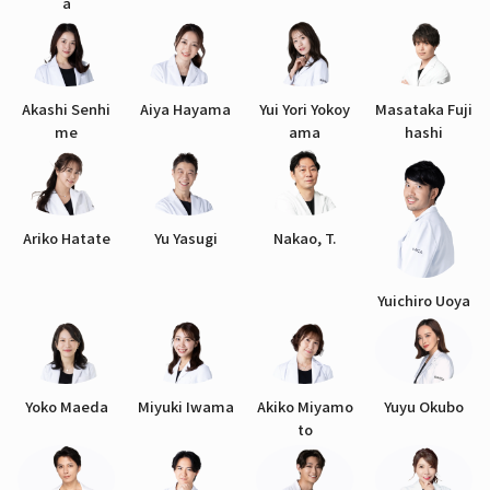
a
Akashi Senhi
Aiya Hayama
Yui Yori Yokoy
Masataka Fuji
me
ama
hashi
Ariko Hatate
Yu Yasugi
Nakao, T.
Yuichiro Uoya
Yoko Maeda
Miyuki Iwama
Akiko Miyamo
Yuyu Okubo
to