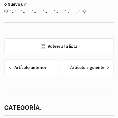
o Nuevo).
🦴
🐶∴..∴..∴..∴..∴..∴..∴..∴..∴..∴..∴..∴….∴.🐶
Volver a la lista
Artículo anterior
Artículo siguiente
CATEGORÍA.