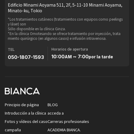
Edificio Minami Aoyama 511, 2F, 5-11-10 Minami Aoyama,
Minato-ku, Tokio
*Los tratamientos cutáneos (tratamientos con equipos como peelings
y láser) son
Sólo disponible en la clínica Ginza.
*En la clínica Omotesando se ofrece tratamiento por inyección, trata
miento quirúrgico (en algunos casos) e infusión intravenosa.
Horarios de apertura
TEL
10:00
~ 7:00
050-1807-1593
AM
por la tarde
Principio de página
BLOG
Introducción a la clínica
acceda a
Fotos y vídeos del caso
Carreras profesionales
campaña
ACADEMIA BIANCA.