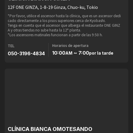
12F ONE GINZA, 1-8-19 Ginza, Chuo-ku, Tokio
*Por favor, utilice el ascensor hasta la clínica, que es un ascensor dedi
cado directamente a los pisos superiores cerca de Kyobashi.
Tenga en cuenta que el ascensor que alberga el restaurante ONE GINZ
A y otras tiendas no sube hasta la 12ª planta.
*Los ascensores matinales funcionan a partir de las 9:50 h.
Horarios de apertura
TEL
10:00
~ 7:00
050-3196-4834
AM
por la tarde
CLÍNICA BIANCA OMOTESANDO