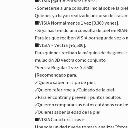
■VISIA [🉐Primera vez libre✨].
-Someterse a una consulta inicial sobre la piel
Quienes ya hayan realizado un curso de tratam
■VISIA Normalmente 1 vez [3.300 yenes].
・Si ya has tenido una consulta de piel en BIAN
Para los que reciben VISIA por segunda vez o 
■VISIA + Vectra [¥5,500].
Para quienes reciban la máquina de diagnóstico
mulación 3D Vectra como conjunto.
*Vectra Regular 1 vez: ¥ 5.500
[Recomendado para.
✓ Quiero saber mi tipo de piel.
✓Quiero referirme a ✓Cuidado de la piel.
✓Para encontrar y prevenir puntos ocultos
✓Quieren comparar sus datos cutáneos con lo
✓Quieres saber la edad de la piel.
■VISIA Características✨.
Una sola unidad puede tomar y analizar "fotos