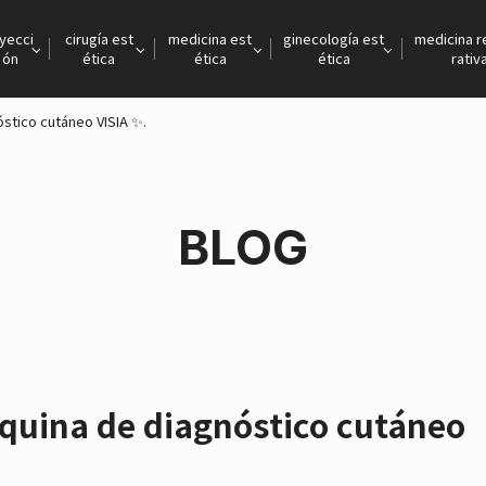
nyecci
cirugía est
medicina est
ginecología est
medicina 
ón
ética
ética
ética
rativ
stico cutáneo VISIA ✨.
BLOG
quina de diagnóstico cutáneo