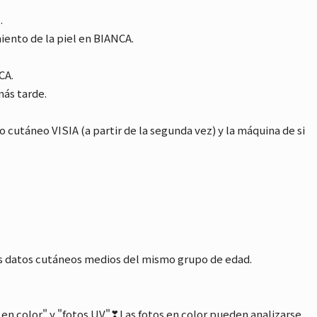
.
iento de la piel en BIANCA.
CA.
más tarde.
 cutáneo VISIA (a partir de la segunda vez) y la máquina de si
s datos cutáneos medios del mismo grupo de edad.
 en color" y "fotos UV"❣Las fotos en color pueden analizarse