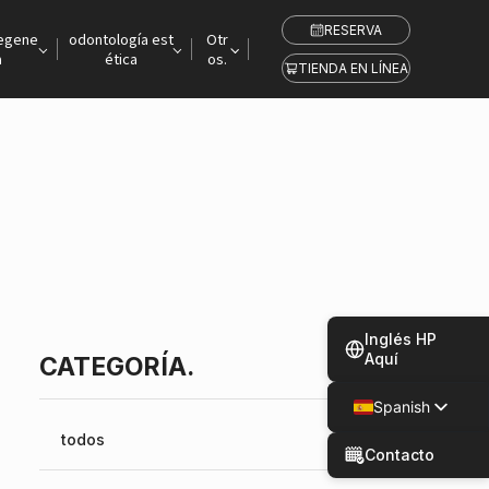
RESERVA
regene
odontología est
Otr
a
ética
os.
TIENDA EN LÍNEA
Inglés HP
Aquí
CATEGORÍA.
Spanish
Japanese
todos
Contacto
Chinese