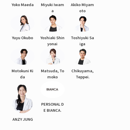
Yoko Maeda
Miyuki Iwam
Akiko Miyam
a
oto
Yuyu Okubo
Yoshiaki Shin
Toshiyuki Sa
yonai
iga
Motokuni Ki
Matsuda, To
Chikuyama,
da
moko
Teppei.
PERSONAL D
E BIANCA.
ANZY JUNG