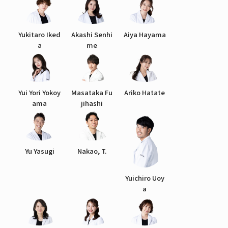
Yukitaro Iked
Akashi Senhi
Aiya Hayama
a
me
Yui Yori Yokoy
Masataka Fu
Ariko Hatate
ama
jihashi
Yu Yasugi
Nakao, T.
Yuichiro Uoy
a