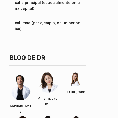
calle principal (especialmente en u
na capital)
English
columna (por ejemplo, en un periód
ico)
BLOG DE DR
Hattori, Yum
i
Minami, Jyu
mi.
Kazuaki Hott
a