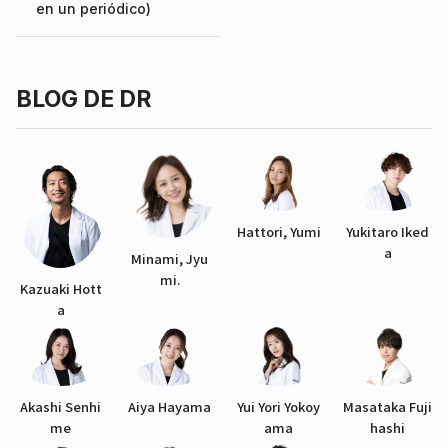
en un periódico)
BLOG DE DR
Hattori, Yumi
Yukitaro Iked
a
Minami, Jyu
mi.
Kazuaki Hott
a
Akashi Senhi
Aiya Hayama
Yui Yori Yokoy
Masataka Fuji
me
ama
hashi