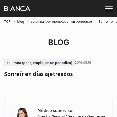
TOP
blog
columna (por ejemplo, en un periódico)
Sonreír en 
BLOG
columna (por ejemplo, en un periódico)
2019.05.16
Sonreír en días ajetreados
Médico supervisor
Director General / Director de Omotesan