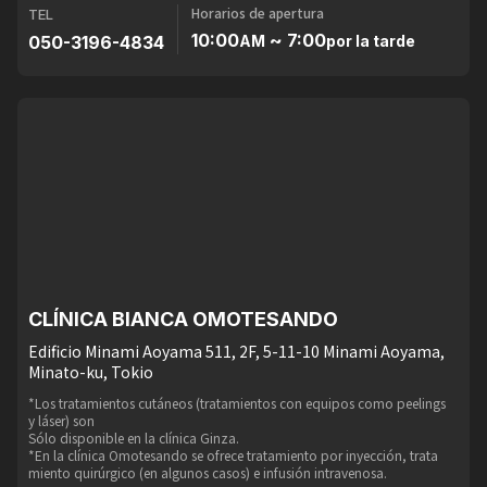
Horarios de apertura
TEL
10:00
~ 7:00
050-3196-4834
AM
por la tarde
CLÍNICA BIANCA OMOTESANDO
Edificio Minami Aoyama 511, 2F, 5-11-10 Minami Aoyama,
Minato-ku, Tokio
*Los tratamientos cutáneos (tratamientos con equipos como peelings
y láser) son
Sólo disponible en la clínica Ginza.
*En la clínica Omotesando se ofrece tratamiento por inyección, trata
miento quirúrgico (en algunos casos) e infusión intravenosa.