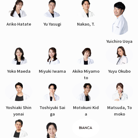
Ariko Hatate
Yu Yasugi
Nakao, T.
Yuichiro Uoya
Yoko Maeda
Miyuki Iwama
Akiko Miyamo
Yuyu Okubo
to
Yoshiaki Shin
Toshiyuki Sai
Motokuni Kid
Matsuda, To
yonai
ga
a
moko