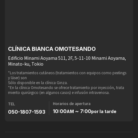
CLÍNICA BIANCA OMOTESANDO
Edificio Minami Aoyama 511, 2F, 5-11-10 Minami Aoyama,
Minato-ku, Tokio
*Los tratamientos cutáneos (tratamientos con equipos como peelings
y láser) son
Sólo disponible en la clínica Ginza.
*En la clínica Omotesando se ofrece tratamiento por inyección, trata
miento quirúrgico (en algunos casos) e infusión intravenosa.
Horarios de apertura
TEL
10:00
~ 7:00
050-1807-1593
AM
por la tarde