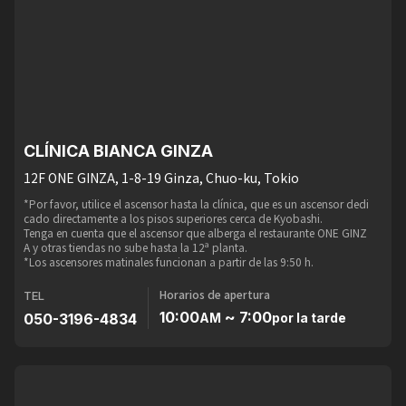
CLÍNICA BIANCA GINZA
12F ONE GINZA, 1-8-19 Ginza, Chuo-ku, Tokio
*Por favor, utilice el ascensor hasta la clínica, que es un ascensor dedi
cado directamente a los pisos superiores cerca de Kyobashi.
Tenga en cuenta que el ascensor que alberga el restaurante ONE GINZ
A y otras tiendas no sube hasta la 12ª planta.
*Los ascensores matinales funcionan a partir de las 9:50 h.
Horarios de apertura
TEL
10:00
~ 7:00
050-3196-4834
AM
por la tarde