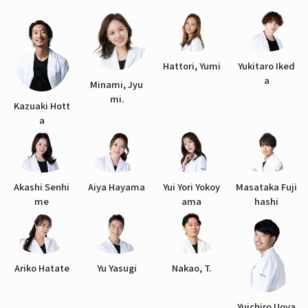
Hattori, Yumi
Yukitaro Iked
a
Minami, Jyu
mi.
Kazuaki Hott
a
Akashi Senhi
Aiya Hayama
Yui Yori Yokoy
Masataka Fuji
me
ama
hashi
Ariko Hatate
Yu Yasugi
Nakao, T.
Yuichiro Uoya