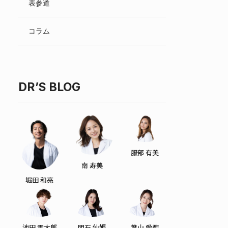
表参道
English
コラム
DR’S BLOG
服部 有美
南 寿美
堀田 和亮
池田 雪太郎
明石 仙姫
葉山 愛弥