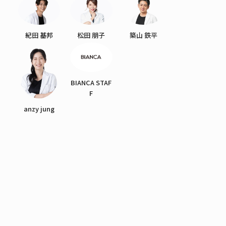
紀田 基邦
松田 朋子
築山 鉄平
BIANCA STAF
F
anzy jung