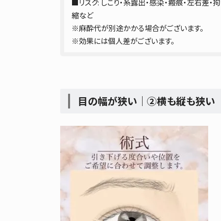
■リスク: しこり・糸露出・感染・瘢痕・左右差・拘
縮など
※麻酔代が別途かかる場合がございます。
※効果には個人差がございます。
目の幅が狭い｜②横も縦も狭い