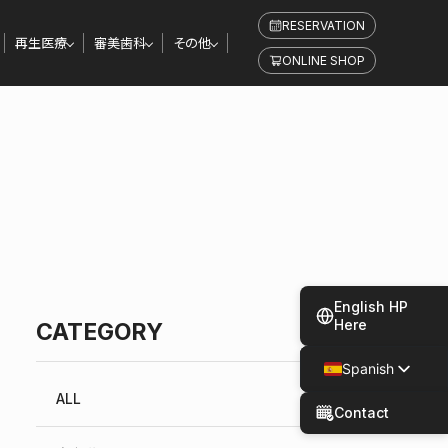
RESERVATION
再生医療
審美歯科
その他
ONLINE SHOP
English HP
Here
CATEGORY
Spanish
Japanese
ALL
Contact
Chinese