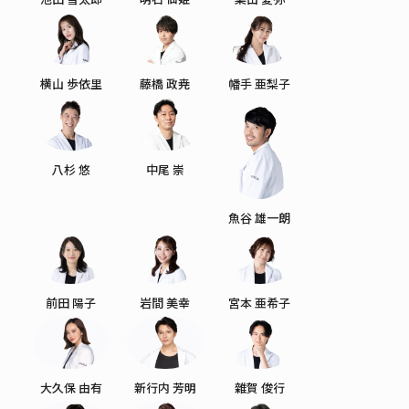
横山 歩依里
藤橋 政尭
幡手 亜梨子
八杉 悠
中尾 崇
魚谷 雄一朗
前田 陽子
岩間 美幸
宮本 亜希子
大久保 由有
新行内 芳明
雜賀 俊行