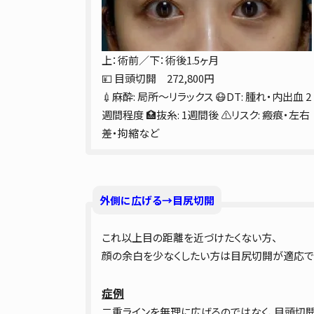
上：術前／下：術後1.5ヶ月
💴 目頭切開 272,800円
💉麻酔: 局所〜リラックス 😷DT: 腫れ・内出血 2
週間程度 🏥抜糸: 1週間後 ⚠️リスク: 瘢痕・左右
差・拘縮など
外側に広げる→目尻切開
これ以上目の距離を近づけたくない方、
顔の余白を少なくしたい方は目尻切開が適応で
症例
二重ラインを無理に広げるのではなく、目頭切開