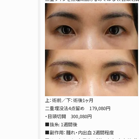
上：術前／下：術後1ヶ月
二重埋没法4点留め 179,080円
・目頭切開 300,080円
■抜糸: 1週間後
■副作用：腫れ・内出血 2週間程度