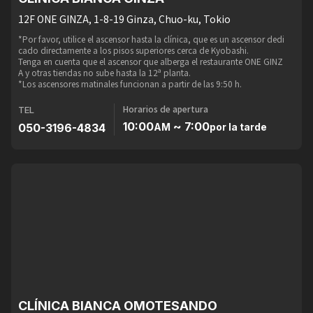
12F ONE GINZA, 1-8-19 Ginza, Chuo-ku, Tokio
*Por favor, utilice el ascensor hasta la clínica, que es un ascensor dedi
cado directamente a los pisos superiores cerca de Kyobashi.
Tenga en cuenta que el ascensor que alberga el restaurante ONE GINZ
A y otras tiendas no sube hasta la 12ª planta.
*Los ascensores matinales funcionan a partir de las 9:50 h.
Horarios de apertura
TEL
10:00
~ 7:00
050-3196-4834
AM
por la tarde
CLÍNICA BIANCA OMOTESANDO