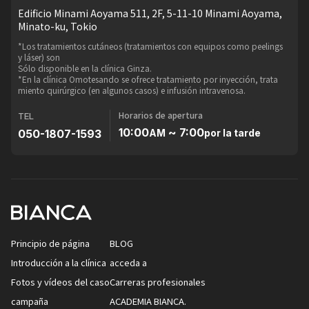
Edificio Minami Aoyama 511, 2F, 5-11-10 Minami Aoyama,
Minato-ku, Tokio
*Los tratamientos cutáneos (tratamientos con equipos como peelings
y láser) son
Sólo disponible en la clínica Ginza.
*En la clínica Omotesando se ofrece tratamiento por inyección, trata
miento quirúrgico (en algunos casos) e infusión intravenosa.
Horarios de apertura
TEL
10:00
~ 7:00
050-1807-1593
AM
por la tarde
Principio de página
BLOG
Introducción a la clínica
acceda a
Fotos y vídeos del caso
Carreras profesionales
campaña
ACADEMIA BIANCA.