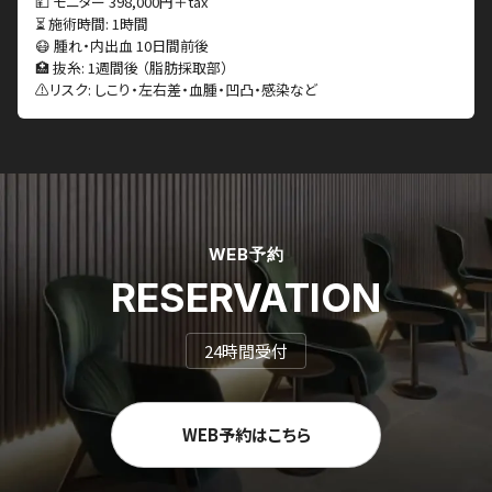
💴 モニター 398,000円＋tax
⏳ 施術時間: 1時間
😷 腫れ・内出血 10日間前後
🏥 抜糸: 1週間後 （脂肪採取部）
⚠️リスク: しこり・左右差・血腫・凹凸・感染など
WEB予約
RESERVATION
24時間受付
WEB予約はこちら