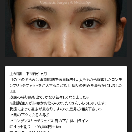
上:術前 下:術後1ヶ月
目の下の膨らみは眼窩脂肪を適量除去し、太ももから採取したコンデ
ンフリッチファットを注入することで、目周りの凹みを滑らかにしました
👨🏻‍⚕️
皮膚の張り感も出て、かなり若々しくなりました✨
※脂肪注入が必要かお悩みの方、たくさんいらっしゃいます！
状態によって適応が異なりますので、是非ご相談下さい✨
📍目の下クマたるみ取り
📍コンデンスリッチフェイス 目の下/ゴルゴライン
💴 セット割り 498,000円＋tax