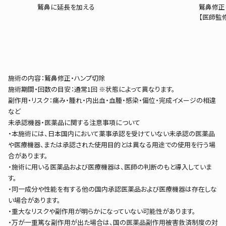
鷲鼻に延長を加える
鷲鼻修正
【医師監
施術の内容：鷲鼻修正・ハンプ切除
施術期間・回数の目安：通常1回 ※状態によって異なります。
副作用・リスク：痛み・腫れ・内出血・血腫・感染・偏位・完成イメージの相違
など
未承認機器・医薬品に関する注意事項について
・本施術には、日本国内において薬事承認を受けていない未承認の医薬品
や医療機器、または承認された使用目的とは異なる用途での使用を行う場
合があります。
・施術に用いる医薬品および医療機器は、医師の判断のもと導入していま
す。
・同一成分や性能を有する他の国内承認医薬品および医療機器は存在しな
い場合があります。
・重大なリスクや副作用が明らかになっていない可能性があります。
・万が一重篤な副作用が出た場合は、国の医薬品副作用被害救済制度の対