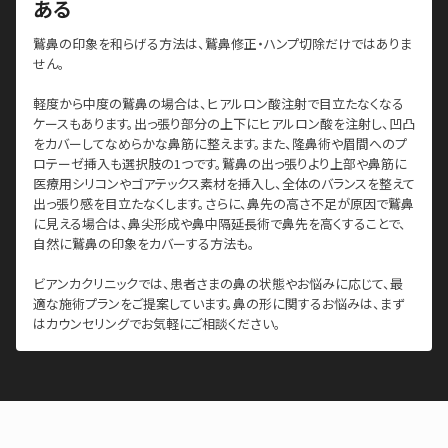
ある
鷲鼻の印象を和らげる方法は、鷲鼻修正・ハンプ切除だけではありま
せん。
軽度から中度の鷲鼻の場合は、ヒアルロン酸注射で目立たなくなる
ケースもあります。出っ張り部分の上下にヒアルロン酸を注射し、凹凸
をカバーしてなめらかな鼻筋に整えます。また、隆鼻術や眉間へのプ
ロテーゼ挿入も選択肢の1つです。鷲鼻の出っ張りより上部や鼻筋に
医療用シリコンやゴアテックス素材を挿入し、全体のバランスを整えて
出っ張り感を目立たなくします。さらに、鼻先の高さ不足が原因で鷲鼻
に見える場合は、鼻尖形成や鼻中隔延長術で鼻先を高くすることで、
自然に鷲鼻の印象をカバーする方法も。
ビアンカクリニックでは、患者さまの鼻の状態やお悩みに応じて、最
適な施術プランをご提案しています。鼻の形に関するお悩みは、まず
はカウンセリングでお気軽にご相談ください。