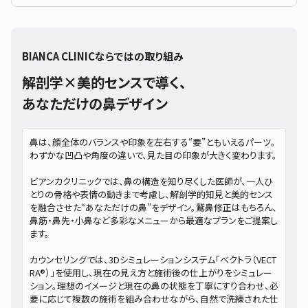
BIANCA CLINICならではの取り組み
解剖学×美的センスで導く、
あなただけの鼻デザイン
鼻は、顔全体のバランスや印象を左右する“要”ともいえるパーツ。
わずかな凹凸や角度の違いで、見た目の印象が大きく変わります。
ビアンカクリニックでは、鼻の構造を知り尽くした医師が、一人ひ
とりの骨格や表情の動きまで考慮し、解剖学的知見と美的センス
を融合させた“あなただけの鼻”をデザイン。鷲鼻修正はもちろん、
鼻筋・鼻先・小鼻など多彩なメニューから最適なプランをご提案し
ます。
カウンセリングでは、3Dシミュレーションシステム「ベクトラ（VECT
RA®）」を使用し、現在の見え方と施術後の仕上がりをシミュレー
ション。理想のイメージと現在の鼻の状態を丁寧にすり合わせ、必
要に応じて複数の施術を組み合わせながら、自然で洗練された仕