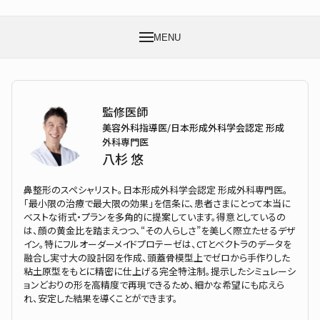
MENU
監修医師
美容外科指導医/日本形成外科学会認定 形成
外科専門医
八杉 悠
鼻整形のスペシャリスト。日本形成外科学会認定 形成外科専門医。
「最小限の治療で最大限の効果」を信条に、患者さまにとって本当に
ベストな術式・プランを多角的に提案しています。得意としているの
は、顔の黄金比を踏まえつつ、“その人らしさ”を美しく際立たせるデザ
イン。特にフルオーダーメイドプロテーゼは、CTとベクトラのデータを
融合し実寸大の設計図を作成、頭蓋骨模型上でゼロから手作りした
粘土原型をもとに精密に仕上げる完全特注制。提示したシミュレーシ
ョンどおりの形を高精度で再現できるため、細かな希望にも応えら
れ、安定した結果を導くことができます。