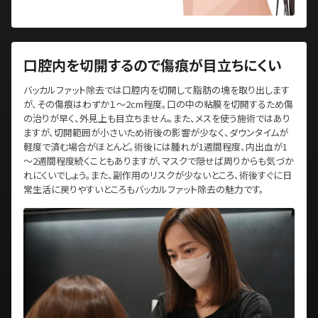
口腔内を切開するので傷痕が目立ちにくい
バッカルファット除去では口腔内を切開して脂肪の塊を取り出します
が、その傷痕はわずか１～2cm程度。口の中の粘膜を切開するため傷
の治りが早く、外見上も目立ちません。また、メスを使う施術ではあり
ますが、切開範囲が小さいため術後の影響が少なく、ダウンタイムが
軽度で済む場合がほとんど。術後には腫れが1週間程度、内出血が1
～2週間程度続くこともありますが、マスクで隠せば周りからも気づか
れにくいでしょう。また、副作用のリスクが少ないところ、術後すぐに日
常生活に戻りやすいところもバッカルファット除去の魅力です。