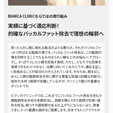
BIANCA CLINICならではの取り組み
実績に基づく適応判断！
的確なバッカルファット除去で理想の輪郭へ
笑ったときに頬に現れる飴玉のような膨らみ、それがバッカルファ
ットと呼ばれる脂肪の塊です。バッカルファット除去は、この脂肪の
塊を切除することでたるみやほうれい線などのお悩みへアプロー
チし、すっきりとした小顔を目指す施術。ただし、どなたでも効果を
実感できるわけではなく、治療に向いているかどうか、適応を正し
く見極めることが成功のカギとされています。そのため、頬をはじ
めとした顔の脂肪除去手術に関する豊富な知識と的確な判断力、
技術力を持つ医師が在籍しているかが、クリニック選びの重要な
ポイントです。
ビアンカクリニックでは、これまでにバッカルファット除去を含む小
顔脂肪除去手術を多数担当し、実績を積んできた医師が診断・施
術を担当。頬コケや違和感のある仕上がりにならないよう、患者
さまにとって最適な施術をご提案します。日本でもトップクラスの