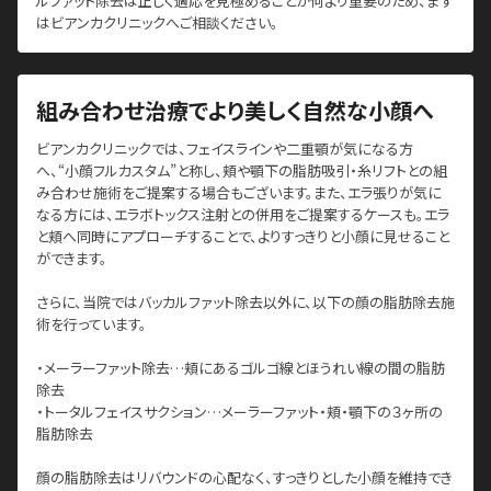
ルファット除去は正しく適応を見極めることが何より重要のため、まず
はビアンカクリニックへご相談ください。
組み合わせ治療でより美しく自然な小顔へ
ビアンカクリニックでは、フェイスラインや二重顎が気になる方
へ、“小顔フルカスタム”と称し、頬や顎下の脂肪吸引・糸リフトとの組
み合わせ施術をご提案する場合もございます。また、エラ張りが気に
なる方には、エラボトックス注射との併用をご提案するケースも。エラ
と頬へ同時にアプローチすることで、よりすっきりと小顔に見せること
ができます。
さらに、当院ではバッカルファット除去以外に、以下の顔の脂肪除去施
術を行っています。
・メーラーファット除去…頬にあるゴルゴ線とほうれい線の間の脂肪
除去
・トータルフェイスサクション…メーラーファット・頬・顎下の３ヶ所の
脂肪除去
顔の脂肪除去はリバウンドの心配なく、すっきりとした小顔を維持でき