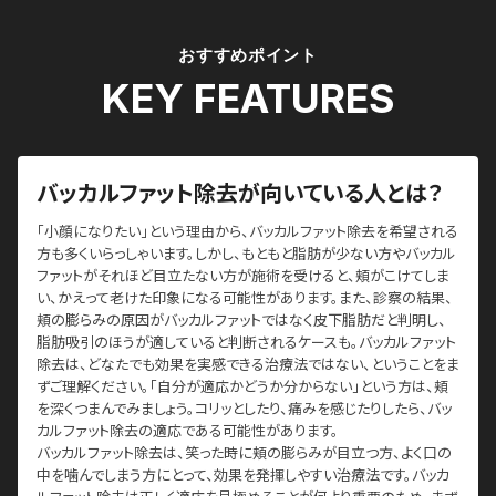
おすすめポイント
KEY FEATURES
バッカルファット除去が向いている人とは？
「小顔になりたい」という理由から、バッカルファット除去を希望される
方も多くいらっしゃいます。しかし、もともと脂肪が少ない方やバッカル
ファットがそれほど目立たない方が施術を受けると、頬がこけてしま
い、かえって老けた印象になる可能性があります。また、診察の結果、
頬の膨らみの原因がバッカルファットではなく皮下脂肪だと判明し、
脂肪吸引のほうが適していると判断されるケースも。バッカルファット
除去は、どなたでも効果を実感できる治療法ではない、ということをま
ずご理解ください。「自分が適応かどうか分からない」という方は、頬
を深くつまんでみましょう。コリッとしたり、痛みを感じたりしたら、バッ
カルファット除去の適応である可能性があります。
バッカルファット除去は、笑った時に頬の膨らみが目立つ方、よく口の
中を噛んでしまう方にとって、効果を発揮しやすい治療法です。バッカ