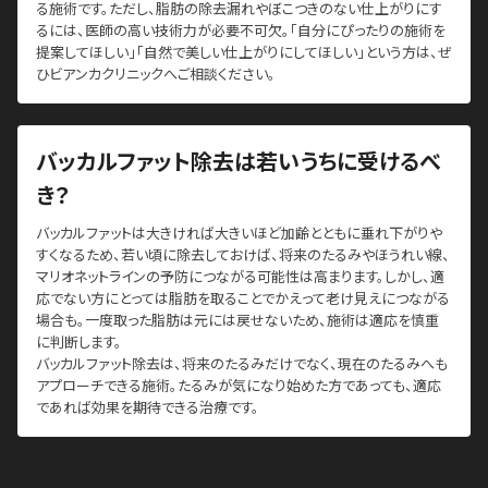
る施術です。ただし、脂肪の除去漏れやぼこつきのない仕上がりにす
るには、医師の高い技術力が必要不可欠。「自分にぴったりの施術を
提案してほしい」「自然で美しい仕上がりにしてほしい」という方は、ぜ
ひビアンカクリニックへご相談ください。
バッカルファット除去は若いうちに受けるべ
き？
バッカルファットは大きければ大きいほど加齢とともに垂れ下がりや
すくなるため、若い頃に除去しておけば、将来のたるみやほうれい線、
マリオネットラインの予防につながる可能性は高まります。しかし、適
応でない方にとっては脂肪を取ることでかえって老け見えにつながる
場合も。一度取った脂肪は元には戻せないため、施術は適応を慎重
に判断します。
バッカルファット除去は、将来のたるみだけでなく、現在のたるみへも
アプローチできる施術。たるみが気になり始めた方であっても、適応
であれば効果を期待できる治療です。