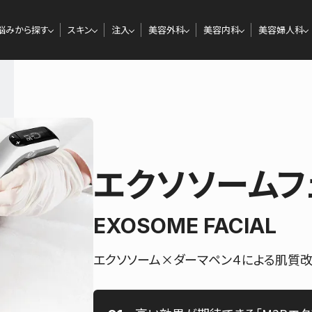
悩みから探す
スキン
注入
美容外科
美容内科
美容婦人科
エクソソームフ
EXOSOME FACIAL
エクソソーム×ダーマペン４による肌質