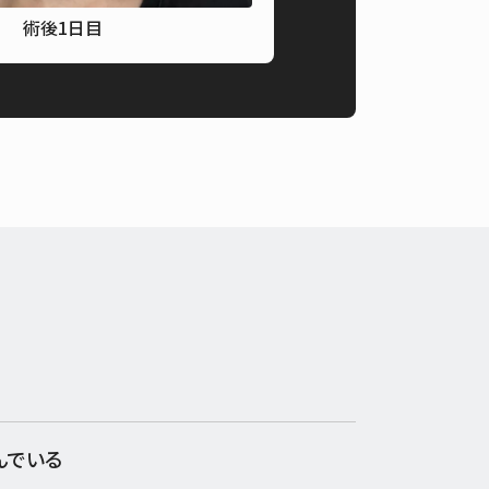
術後1日目
術
んでいる