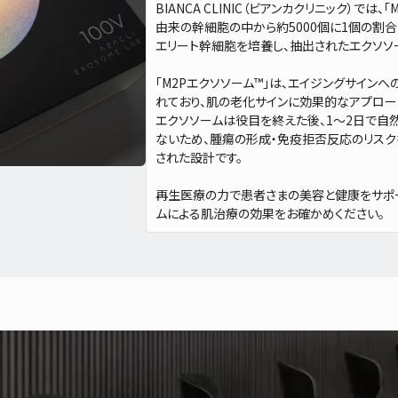
BIANCA CLINIC（ビアンカクリニック）で
由来の幹細胞の中から約5000個に1個の割
エリート幹細胞を培養し、抽出されたエクソソ
「M2Pエクソソーム™」は、エイジングサイン
れており、肌の老化サインに効果的なアプロー
エクソソームは役目を終えた後、1～2日で自
ないため、腫瘍の形成・免疫拒否反応のリスク
された設計です。
再生医療の力で患者さまの美容と健康をサポ
ムによる肌治療の効果をお確かめください。