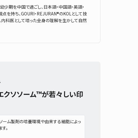
幼少期を中国で過ごし、日本語・中国語・英語・
ち、GOURI・REJURAN®のKOLとして技
ル。内科医として培った全身の理解を生かして自然
み
エクソソーム™が若々しい印
ソソーム製剤の培養環境や由来する細胞によっ
す。