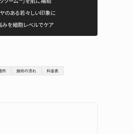
ソソーム™」を肌に補給
English
ヤのある若々しい印象に
悩みを細胞レベルでケア
箇所
施術の流れ
料金表