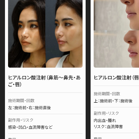
ヒアルロン酸注射（鼻筋～鼻先・あ
ヒアルロン酸注射（唇
ご・唇）
施術期間・回数
施術期間・回数
上：施術前・下：施術後
左：施術前・右：施術直後
副作用・リスク
副作用・リスク
内出血・腫れ
リスク：血流障害
感染・凹凸・血流障害など
費用