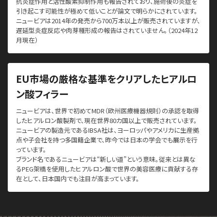
抗炎症作用と活性酸素抑制作用も報告されており、施術後の炎症を
引き起こす可能性が極めて低いことが論文で明らかにされています。
ニュービアは2014年の発売から700万本以上が販売されていますが、
遅延型炎症反応や肉芽種形成の報告はされていません。（2024年12
月現在）
EU市場の厳格な基準をクリアしたヒアルロ
ン酸フィラー
ニュービアは、世界で初めてMDR（欧州医療機器規則）の承認を取得
したヒアルロン酸製剤で、現在世界80カ国以上で販売されています。
ニュービアの製造元であるIBSA社は、ヨーロッパやアメリカに生産拠
点や子会社を持つ多国籍企業で、昨今では日本の学会でも展示を行
っています。
ブランド名であるニュービアは“新しい道”という意味。従来とは異な
るPEG架橋を使用したヒアルロン酸で世界の美容医療に貢献する存
在として、日本国内でも注目が高まっています。