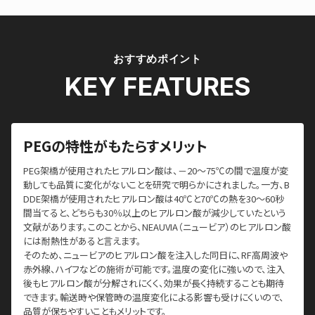
おすすめポイント
KEY FEATURES
PEGの特性がもたらすメリット
PEG架橋が使用されたヒアルロン酸は、－20〜75℃の間で温度が変
動しても品質に変化がないことを研究で明らかにされました。一方、B
DDE架橋が使用されたヒアルロン酸は40℃と70℃の熱を30〜60秒
間当てると、どちらも30％以上のヒアルロン酸が減少していたという
文献があります。このことから、NEAUVIA（ニュービア）のヒアルロン酸
には耐熱性があると言えます。
そのため、ニュービアのヒアルロン酸を注入した同日に、RF高周波や
赤外線、ハイフなどの施術が可能です。温度の変化に強いので、注入
後もヒアルロン酸が分解されにくく、効果が長く持続することも期待
できます。輸送時や保管時の温度変化による影響も受けにくいので、
品質が保ちやすいこともメリットです。