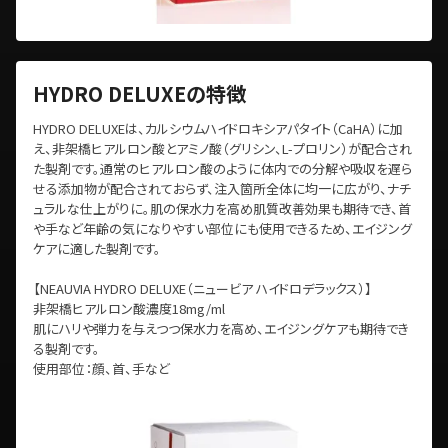
HYDRO DELUXEの特徴
HYDRO DELUXEは、カルシウムハイドロキシアパタイト（CaHA）に加
え、非架橋ヒアルロン酸とアミノ酸（グリシン、L-プロリン）が配合され
た製剤です。通常のヒアルロン酸のように体内での分解や吸収を遅ら
せる添加物が配合されておらず、注入箇所全体に均一に広がり、ナチ
ュラルな仕上がりに。肌の保水力を高め肌質改善効果も期待でき、首
や手など年齢の気になりやすい部位にも使用できるため、エイジング
ケアに適した製剤です。
【NEAUVIA HYDRO DELUXE（ニュービア ハイドロデラックス）】
非架橋ヒアルロン酸濃度18mg/ml
肌にハリや弾力を与えつつ保水力を高め、エイジングケアも期待でき
る製剤です。
使用部位：顔、首、手など