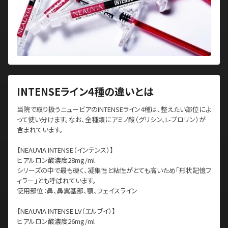
INTENSEライン4種の違いとは
当院で取り扱うニュービアのINTENSEライン4種は、整えたい部位によ
って使い分けます。なお、全種類にアミノ酸（グリシン、L-プロリン）が
含まれています。
【NEAUVIA INTENSE（インテンス）】
ヒアルロン酸濃度28mg/ml
シリーズの中で最も硬く、凝集性と粘性がとても高いため「形状記憶フ
ィラー」とも呼ばれています。
使用部位：鼻、鼻翼基部、顎、フェイスライン
【NEAUVIA INTENSE LV（エルブイ）】
ヒアルロン酸濃度26mg/ml