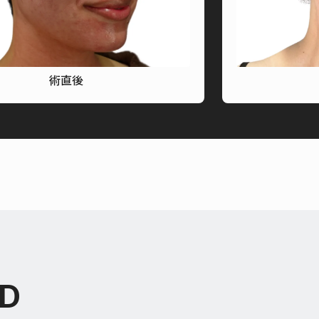
術直後
D