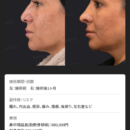
施術期間・回数
左：施術前 右：施術後1ヶ月
副作用・リスク
腫れ、内出血、感染、痛み、傷痕、後戻り、左右差など
費用
鼻中隔延長(肋軟骨移植)：880,000円