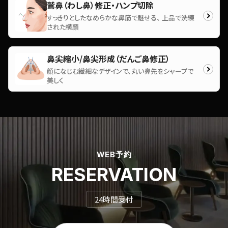
鷲鼻（わし鼻）修正・ハンプ切除
すっきりとしたなめらかな鼻筋で魅せる、 上品で洗練
された横顔
鼻尖縮小/鼻尖形成（だんご鼻修正）
顔になじむ繊細なデザインで、丸い鼻先をシャープで
美しく
WEB予約
RESERVATION
24時間受付