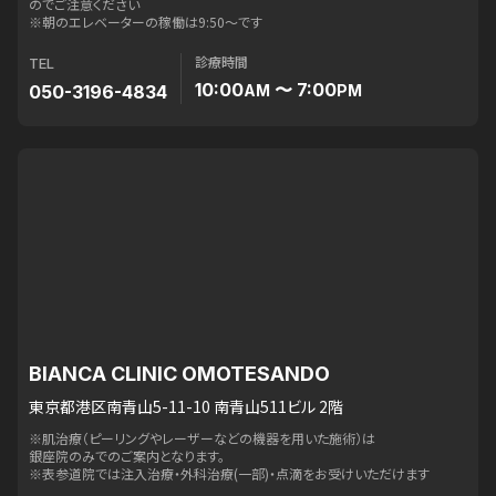
のでご注意ください
※朝のエレベーターの稼働は9:50〜です
診療時間
TEL
10:00
〜 7:00
050-3196-4834
AM
PM
BIANCA CLINIC OMOTESANDO
東京都港区南青山5-11-10 南青山511ビル 2階
※肌治療（ピーリングやレーザーなどの機器を用いた施術）は
銀座院のみでのご案内となります。
※表参道院では注入治療・外科治療(一部)・点滴をお受けいただけます