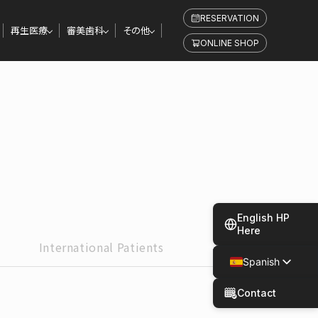
RESERVATION
再生医療
審美歯科
その他
ONLINE SHOP
English HP
Here
International
Patients
Spanish
Japanese
Contact
Chinese