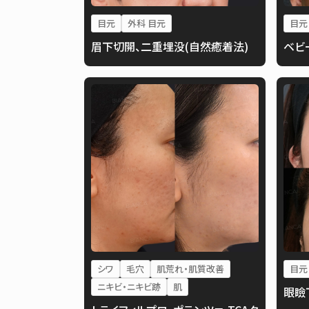
目元
外科 目元
目元
眉下切開、二重埋没(自然癒着法)
ベビ
シワ
毛穴
肌荒れ・肌質改善
目元
ニキビ・ニキビ跡
肌
眼瞼