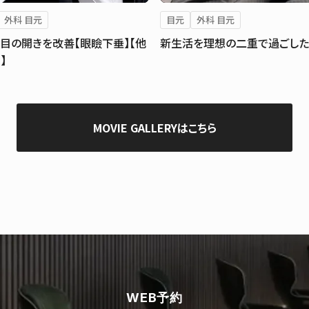
外科 目元
目元
外科 目元
目の開きを改善【眼瞼下垂】【他
新生活を理想の二重で過ごした
】
MOVIE GALLERYはこちら
WEB予約