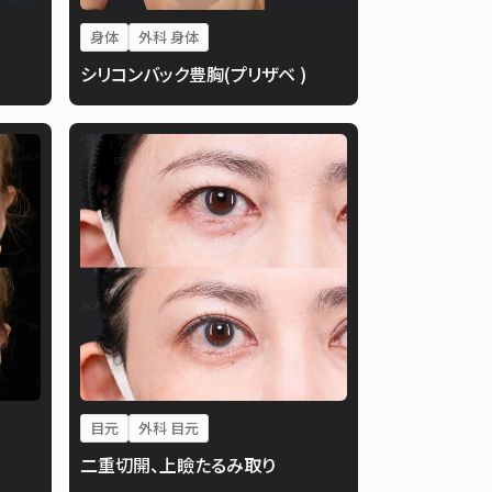
身体
外科 身体
シリコンバック豊胸(プリザベ )
目元
外科 目元
二重切開、上瞼たるみ取り