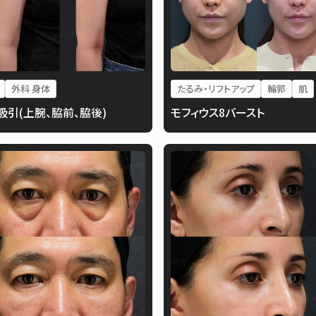
外科 身体
たるみ・リフトアップ
輪郭
肌
吸引(上腕、脇前、脇後)
モフィウス8バースト