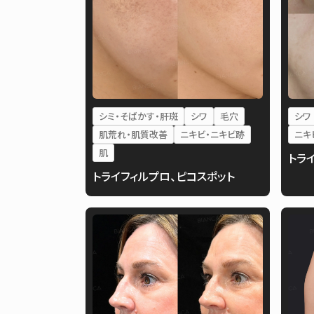
シミ・そばかす・肝斑
シワ
毛穴
シワ
肌荒れ・肌質改善
ニキビ・ニキビ跡
ニキ
肌
トラ
トライフィルプロ、ピコスポット