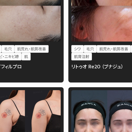
毛穴
肌荒れ・肌質改善
シワ
毛穴
肌荒れ・肌質改善
ビ・ニキビ跡
肌
肌育注射
イフィルプロ
リトゥオ Re2O （ブナジュ）