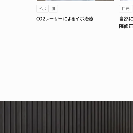
イボ
肌
目元
CO2レーザーによるイボ治療
自然に
院修正