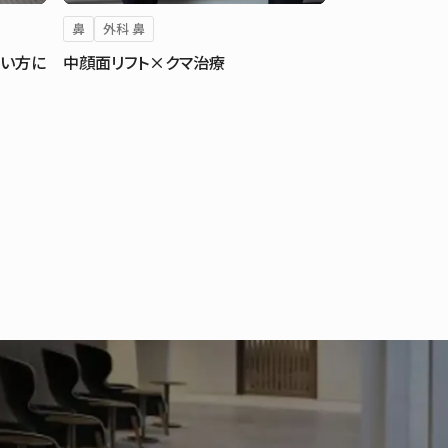
鼻
外科 鼻
い方に
中顔面リフト×クマ治療