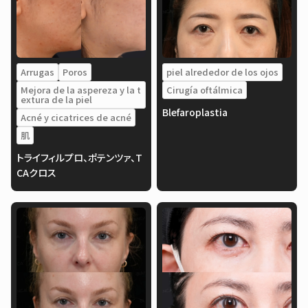
Arrugas
Poros
piel alrededor de los ojos
Mejora de la aspereza y la t
Cirugía oftálmica
extura de la piel
Blefaroplastia
Acné y cicatrices de acné
肌
トライフィルプロ、ポテンツァ、T
CAクロス