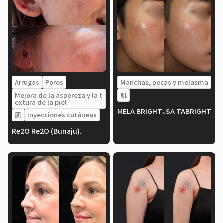
Arrugas
Poros
Manchas, pecas y melasma
Mejora de la aspereza y la t
肌
extura de la piel
MELA BRIGHT、SA TABRIGHT
肌
inyecciones cutáneas
Re2O Re2O (Bunaju).