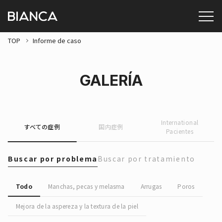
TOP
Informe de caso
GALERÍA
International
すべての症例
国内症例
Pacientes
Buscar por problema
Buscar por tratamiento
Todo
Manchas, pecas y melasma
Arrugas
Poros
Mejora de la aspereza y la textura de la piel