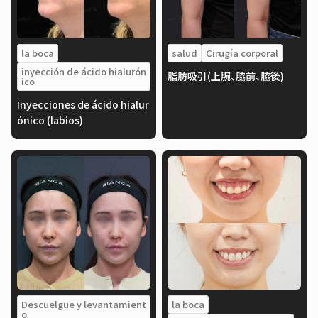
la boca
salud
Cirugía corporal
inyección de ácido hialurón
脂肪吸引(上腕、脇前、脇後)
ico
Inyecciones de ácido hialur
ónico (labios)
Descuelgue y levantamient
la boca
o