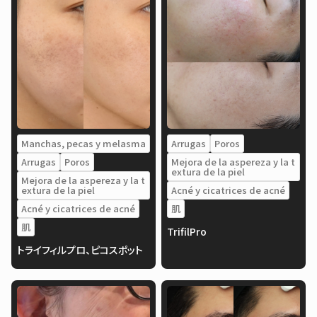
Manchas, pecas y melasma
Arrugas
Poros
Arrugas
Poros
Mejora de la aspereza y la t
extura de la piel
Mejora de la aspereza y la t
extura de la piel
Acné y cicatrices de acné
Acné y cicatrices de acné
肌
肌
TrifilPro
トライフィルプロ、ピコスポット