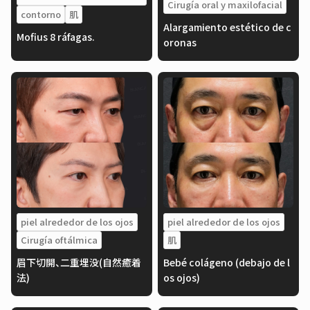
Cirugía oral y maxilofacial
contorno
肌
Alargamiento estético de c
Mofius 8 ráfagas.
oronas
piel alrededor de los ojos
piel alrededor de los ojos
Cirugía oftálmica
肌
眉下切開、二重埋没(自然癒着
Bebé colágeno (debajo de l
法)
os ojos)