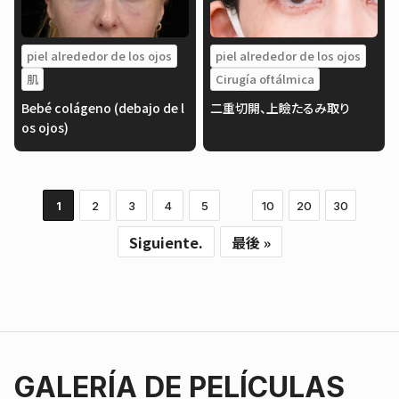
piel alrededor de los ojos
piel alrededor de los ojos
肌
Cirugía oftálmica
Bebé colágeno (debajo de l
二重切開、上瞼たるみ取り
os ojos)
1
2
3
4
5
10
20
30
Siguiente.
最後 »
GALERÍA DE PELÍCULAS