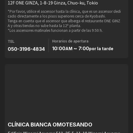
12F ONE GINZA, 1-8-19 Ginza, Chuo-ku, Tokio
*Por favor, utilice el ascensor hasta la clínica, que es un ascensor dedi
cado directamente a los pisos superiores cerca de Kyobashi.
Tenga en cuenta que el ascensor que alberga el restaurante ONE GINZ
A y otras tiendas no sube hasta la 12ª planta.
*Los ascensores matinales funcionan a partir de las 9:50 h.
Horarios de apertura
TEL
10:00
~ 7:00
050-3196-4834
AM
por la tarde
CLÍNICA BIANCA OMOTESANDO