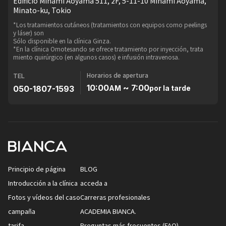
Edificio Minami Aoyama 511, 2F, 5-11-10 Minami Aoyama,
Minato-ku, Tokio
*Los tratamientos cutáneos (tratamientos con equipos como peelings
y láser) son
Sólo disponible en la clínica Ginza.
*En la clínica Omotesando se ofrece tratamiento por inyección, trata
miento quirúrgico (en algunos casos) e infusión intravenosa.
Horarios de apertura
TEL
10:00
~ 7:00
050-1807-1593
AM
por la tarde
Principio de página
BLOG
Introducción a la clínica
acceda a
Fotos y vídeos del caso
Carreras profesionales
campaña
ACADEMIA BIANCA.
tarifa
Preguntas más frecuentes (FAQ)