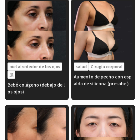
piel alrededor de los ojos
salud
Cirugía corporal
肌
Aumento de pecho con esp
alda de silicona (presabe )
Bebé colágeno (debajo de l
os ojos)