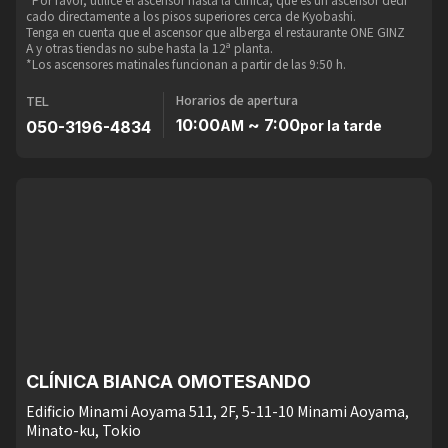
cado directamente a los pisos superiores cerca de Kyobashi.
Tenga en cuenta que el ascensor que alberga el restaurante ONE GINZ
A y otras tiendas no sube hasta la 12ª planta.
*Los ascensores matinales funcionan a partir de las 9:50 h.
Horarios de apertura
TEL
10:00
~ 7:00
050-3196-4834
AM
por la tarde
CLÍNICA BIANCA OMOTESANDO
Edificio Minami Aoyama 511, 2F, 5-11-10 Minami Aoyama,
Minato-ku, Tokio