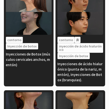
contorno
contorno
鼻
Inyección de botox
inyección de ácido hialurón
ico
Inyecciones de Botox (mús
Inyección de botox
culos cervicales anchos, m
Inyecciones de ácido hialur
entón)
ónico (punta de la nariz, m
entón), inyecciones de Bot
ox (branquias).