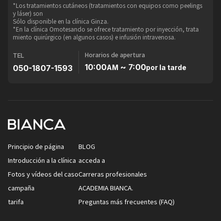
*Los tratamientos cutáneos (tratamientos con equipos como peelings
y láser) son
Sólo disponible en la clínica Ginza.
*En la clínica Omotesando se ofrece tratamiento por inyección, trata
miento quirúrgico (en algunos casos) e infusión intravenosa.
Horarios de apertura
TEL
10:00
~ 7:00
050-1807-1593
AM
por la tarde
Principio de página
BLOG
Introducción a la clínica
acceda a
Fotos y vídeos del caso
Carreras profesionales
campaña
ACADEMIA BIANCA.
tarifa
Preguntas más frecuentes (FAQ)