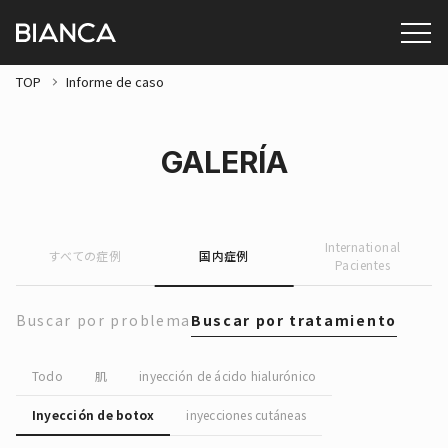
TOP
Informe de caso
GALERÍA
International
すべての症例
国内症例
Pacientes
Buscar por problema
Buscar por tratamiento
Todo
肌
inyección de ácido hialurónico
Inyección de botox
inyecciones cutáneas