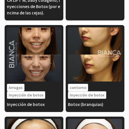
CA LIFT W, baby colágeno, i
nyecciones de Botox (por e
ncima de las cejas).
Arrugas
contorno
Inyección de botox
Inyección de botox
Inyección de botox
Botox (branquias)