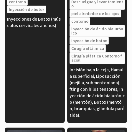
contorno
Descuelgue y levantamient
o
Inyección de botox
piel alrededor de los ojos
Inyecciones de Botox (mús
contorno
culos cervicales anchos)
inyección de ácido hialurón
ico
Inyección de botox
Cirugía oftálmica
Cirugía plástica Contorno f
acial
Incisión bajo la ceja, Hamul
a superficial, Liposucción
(mejilla, submentoniana), Li
fting con hilos tensores, In
yección de ácido hialurónic
o (mentón), Botox (mentó
n, branquias, glándula paró
tida).