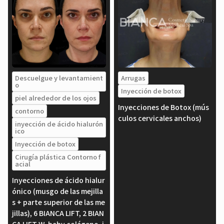
Descuelgue y levantamient
Arrugas
o
Inyección de botox
piel alrededor de los ojos
Inyecciones de Botox (mús
contorno
culos cervicales anchos)
inyección de ácido hialurón
ico
Inyección de botox
Cirugía plástica Contorno f
acial
Inyecciones de ácido hialur
ónico (musgo de las mejilla
s + parte superior de las me
jillas), 6 BIANCA LIFT, 2 BIAN