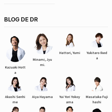
BLOG DE DR
Hattori, Yumi
Yukitaro Iked
a
Minami, Jyu
mi.
Kazuaki Hott
a
Akashi Senhi
Aiya Hayama
Yui Yori Yokoy
Masataka Fuji
me
ama
hashi