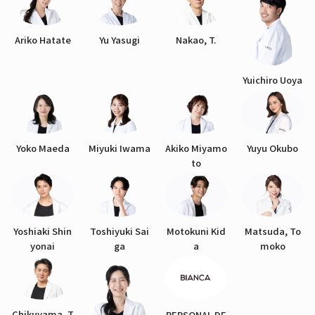
Ariko Hatate
Yu Yasugi
Nakao, T.
Yuichiro Uoya
Yoko Maeda
Miyuki Iwama
Akiko Miyamo
Yuyu Okubo
to
Yoshiaki Shin
Toshiyuki Sai
Motokuni Kid
Matsuda, To
yonai
ga
a
moko
Chikuyama, T
PERSONAL DE