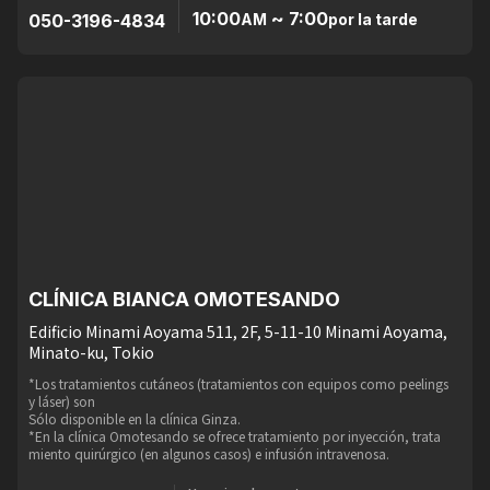
10:00
~ 7:00
050-3196-4834
AM
por la tarde
CLÍNICA BIANCA OMOTESANDO
Edificio Minami Aoyama 511, 2F, 5-11-10 Minami Aoyama,
Minato-ku, Tokio
*Los tratamientos cutáneos (tratamientos con equipos como peelings
y láser) son
Sólo disponible en la clínica Ginza.
*En la clínica Omotesando se ofrece tratamiento por inyección, trata
miento quirúrgico (en algunos casos) e infusión intravenosa.