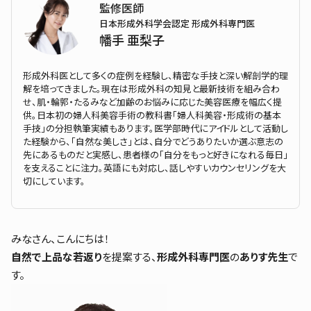
監修医師
日本形成外科学会認定 形成外科専門医
幡手 亜梨子
形成外科医として多くの症例を経験し、精密な手技と深い解剖学的理
解を培ってきました。現在は形成外科の知見と最新技術を組み合わ
せ、肌・輪郭・たるみなど加齢のお悩みに応じた美容医療を幅広く提
供。日本初の婦人科美容手術の教科書「婦人科美容・形成術の基本
手技」の分担執筆実績もあります。医学部時代にアイドルとして活動し
た経験から、「自然な美しさ」とは、自分でどうありたいか選ぶ意志の
先にあるものだと実感し、患者様の「自分をもっと好きになれる毎日」
を支えることに注力。英語にも対応し、話しやすいカウンセリングを大
切にしています。
みなさん、こんにちは！
自然で上品な若返り
を提案する、
形成外科専門医
の
ありす先生
で
す。