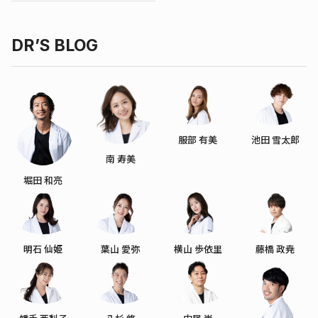
DR’S BLOG
服部 有美
池田 雪太郎
南 寿美
堀田 和亮
明石 仙姫
葉山 愛弥
横山 歩依里
藤橋 政尭