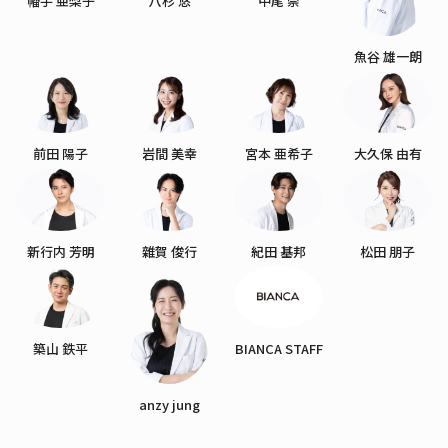
幡手 亜梨子
八杉 悠
中尾 崇
魚谷 雄一朗
前田 陽子
岩間 美幸
宮本 亜希子
大久保 由有
新行内 芳明
雜賀 俊行
紀田 基邦
松田 朋子
築山 鉄平
BIANCA STAFF
anzy jung