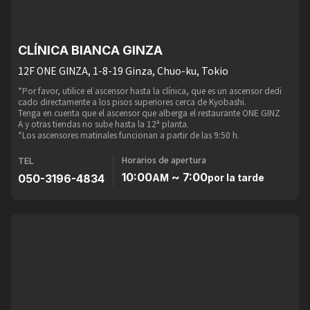
CLÍNICA BIANCA GINZA
12F ONE GINZA, 1-8-19 Ginza, Chuo-ku, Tokio
*Por favor, utilice el ascensor hasta la clínica, que es un ascensor dedi
cado directamente a los pisos superiores cerca de Kyobashi.
Tenga en cuenta que el ascensor que alberga el restaurante ONE GINZ
A y otras tiendas no sube hasta la 12ª planta.
*Los ascensores matinales funcionan a partir de las 9:50 h.
Horarios de apertura
TEL
10:00
~ 7:00
050-3196-4834
AM
por la tarde