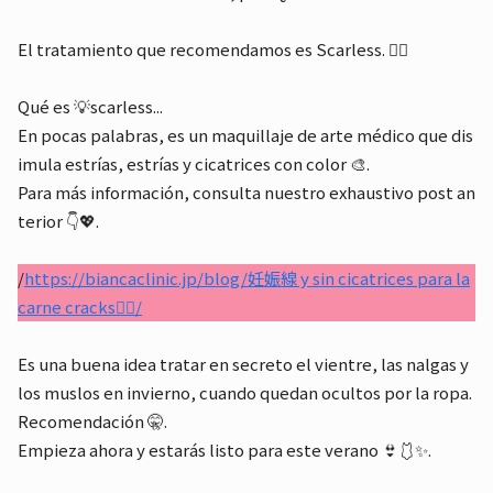
El tratamiento que recomendamos es Scarless. 🙋‍♀️
Qué es 💡scarless...
En pocas palabras, es un maquillaje de arte médico que dis
imula estrías, estrías y cicatrices con color 🎨.
Para más información, consulta nuestro exhaustivo post an
terior 👇💖.
/
https://biancaclinic.jp/blog/妊娠線 y sin cicatrices para la
carne cracks🤸‍♀️/
Es una buena idea tratar en secreto el vientre, las nalgas y
los muslos en invierno, cuando quedan ocultos por la ropa.
Recomendación 🤫.
Empieza ahora y estarás listo para este verano 👙🩱✨.