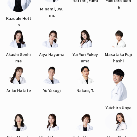
Hattori, Yumi
Yukitaro Iked
a
Minami, Jyu
mi.
Kazuaki Hott
a
Akashi Senhi
Aiya Hayama
Yui Yori Yokoy
Masataka Fuji
me
ama
hashi
Ariko Hatate
Yu Yasugi
Nakao, T.
Yuichiro Uoya