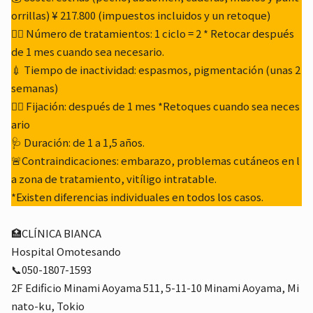
orrillas) ¥ 217.800 (impuestos incluidos y un retoque)
🚶‍♂️ Número de tratamientos: 1 ciclo = 2 * Retocar después
de 1 mes cuando sea necesario.
💉 Tiempo de inactividad: espasmos, pigmentación (unas 2
semanas)
👩‍⚕️ Fijación: después de 1 mes *Retoques cuando sea neces
ario
🩺 Duración: de 1 a 1,5 años.
🚨Contraindicaciones: embarazo, problemas cutáneos en l
a zona de tratamiento, vitíligo intratable.
*Existen diferencias individuales en todos los casos.
🏥CLÍNICA BIANCA
Hospital Omotesando
📞050-1807-1593
2F Edificio Minami Aoyama 511, 5-11-10 Minami Aoyama, Mi
nato-ku, Tokio