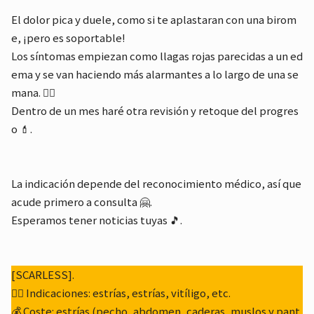
El dolor pica y duele, como si te aplastaran con una birom
e, ¡pero es soportable!
Los síntomas empiezan como llagas rojas parecidas a un ed
ema y se van haciendo más alarmantes a lo largo de una se
mana. 🙆‍♀️
Dentro de un mes haré otra revisión y retoque del progres
o 💄.
La indicación depende del reconocimiento médico, así que
acude primero a consulta 🤗.
Esperamos tener noticias tuyas 🎵.
[SCARLESS].
🙆‍♀️ Indicaciones: estrías, estrías, vitíligo, etc.
💰 Coste: estrías (pecho, abdomen, caderas, muslos y pant