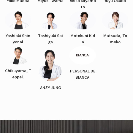
Yoko Maeda
Miyuki Iwama
Akiko Miyamo
Yuyu Okubo
to
Yoshiaki Shin
Toshiyuki Sai
Motokuni Kid
Matsuda, To
yonai
ga
a
moko
Chikuyama, T
PERSONAL DE
eppei.
BIANCA.
ANZY JUNG