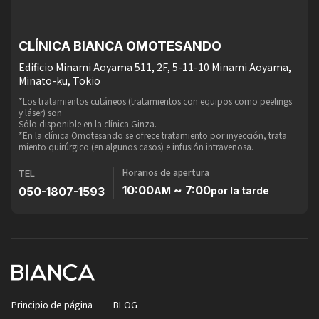
CLÍNICA BIANCA OMOTESANDO
Edificio Minami Aoyama 511, 2F, 5-11-10 Minami Aoyama,
Minato-ku, Tokio
*Los tratamientos cutáneos (tratamientos con equipos como peelings
y láser) son
Sólo disponible en la clínica Ginza.
*En la clínica Omotesando se ofrece tratamiento por inyección, trata
miento quirúrgico (en algunos casos) e infusión intravenosa.
Horarios de apertura
TEL
10:00
~ 7:00
050-1807-1593
AM
por la tarde
Principio de página
BLOG