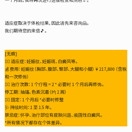
适应症取决于体检结果，因此请先来咨询🤗。
我们期待您的来信🎵。
[无痕]
🙆‍♀️ 适应症：妊娠纹、妊娠斑、白癜风等。
💰 费用：妊娠纹（胸部、腹部、臀部、大腿和小腿） ¥ 217,800 （含税
和一次修饰）
🚶‍♂️ 治疗次数：1 个疗程 = 2 * 必要时 1 个月后再修饰。
停工期：抽搐、色素沉着（约 2 周）
👩‍⚕️ 固定：1 个月后 *必要时修整
🩺 持续时间：1 至 1.5 年。
禁忌症：怀孕、治疗部位有皮肤问题、顽固性白癜风。
*所有情况下都存在个体差异。