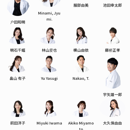
服部由美
池田幸太郎
Minami, Jyu
mi.
户田和明
明石千姬
林山爱也
横山由依
藤桥正孝
畠山 有子
Yu Yasugi
Nakao, T.
宇矢雄一郎
前田洋子
Miyuki Iwama
Akiko Miyamo
大久保由由
to