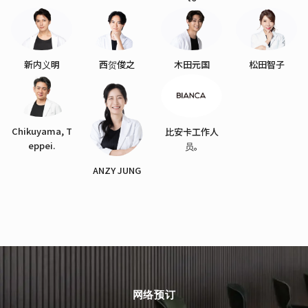
新内义明
西贺俊之
木田元国
松田智子
Chikuyama, T
比安卡工作人
eppei.
员。
ANZY JUNG
网络预订