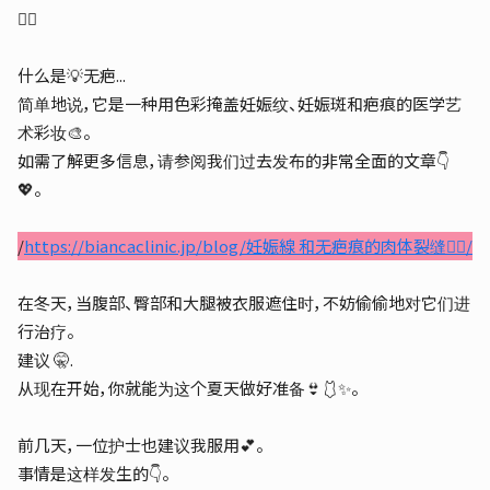
🙋‍♀️
什么是💡无疤...
简单地说，它是一种用色彩掩盖妊娠纹、妊娠斑和疤痕的医学艺
术彩妆🎨。
如需了解更多信息，请参阅我们过去发布的非常全面的文章👇
💖。
/
https://biancaclinic.jp/blog/妊娠線 和无疤痕的肉体裂缝🤸‍♀️/
在冬天，当腹部、臀部和大腿被衣服遮住时，不妨偷偷地对它们进
行治疗。
建议 🤫.
从现在开始，你就能为这个夏天做好准备👙🩱✨。
前几天，一位护士也建议我服用💕。
事情是这样发生的👇。