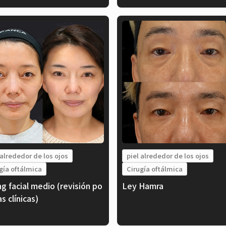
 alrededor de los ojos
piel alrededor de los ojos
gía oftálmica
Cirugía oftálmica
ng facial medio (revisión po
Ley Hamra
as clínicas)