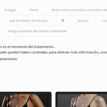
Arrugas
Poros
Mejora de la aspereza y la textura de 
piel alrededor de los ojos
鼻
la boca
co
Adelgazamiento del cabello (FAGA/AGA)
es en el momento del tratamiento.
ctuales pueden haber cambiado; para obtener más información, con
tratamiento.