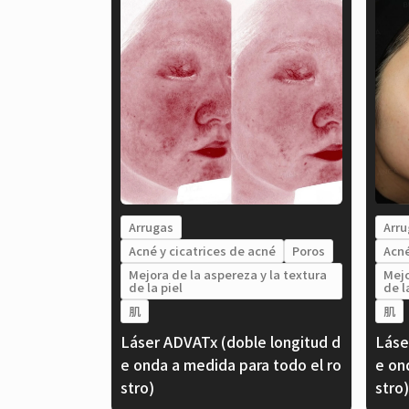
Arrugas
Arru
Acné y cicatrices de acné
Poros
Acné
Mejora de la aspereza y la textura
Mejo
de la piel
de l
肌
肌
Láser ADVATx (doble longitud d
Láse
e onda a medida para todo el ro
e on
stro)
stro)