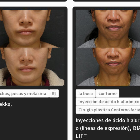
chas, pecas y melasma
肌
la boca
contorno
inyección de ácido hialurónico
ekka.
Cirugía plástica Contorno facia
Inyecciones de ácido hialur
o (líneas de expresión), B
LIFT