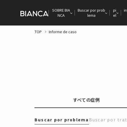
SOBRE BIA
Buscar por prob
pi
i
NCA
lema
el
TOP
Informe de caso
すべての症例
Buscar por problema
Buscar por tra