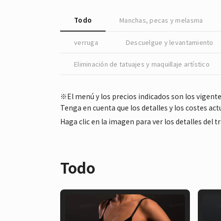
Todo
Manchas, pecas y melasma
verruga
Descuelgue y levantamiento
Eliminación de tatuajes y maquillaje artístico
※El menú y los precios indicados son los vigent
Tenga en cuenta que los detalles y los costes a
Haga clic en la imagen para ver los detalles del 
Todo