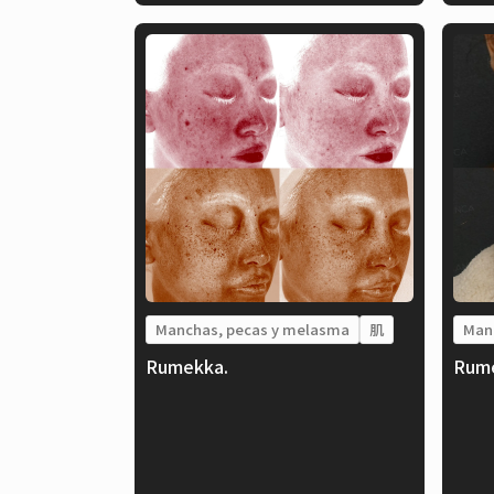
Manchas, pecas y melasma
肌
Man
Rumekka.
Rum