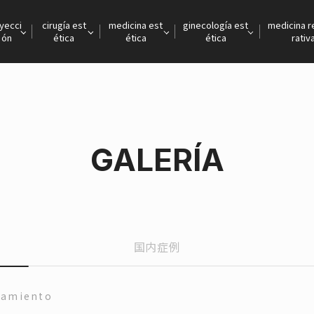
nyecci
cirugía est
medicina est
ginecología est
medicina 
ón
ética
ética
ética
rativ
GALERÍA
国内症例
tamiento