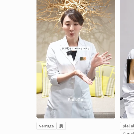
verruga
肌
piel a
Cirug