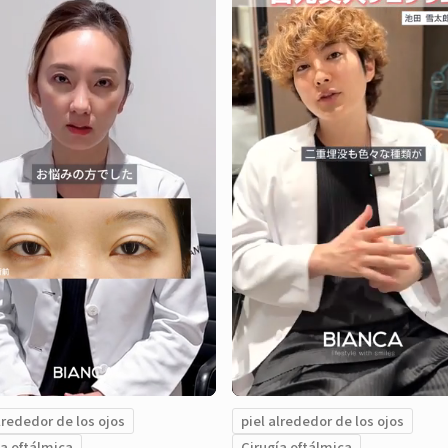
lrededor de los ojos
piel alrededor de los ojos
ía oftálmica
Cirugía oftálmica