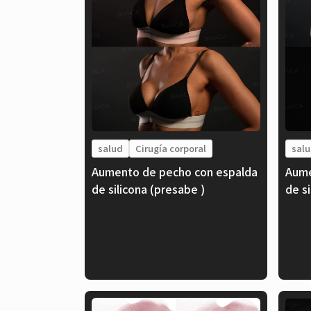
salud
Cirugía corporal
sal
Aumento de pecho con espalda
Aume
de silicona (presabe )
de s