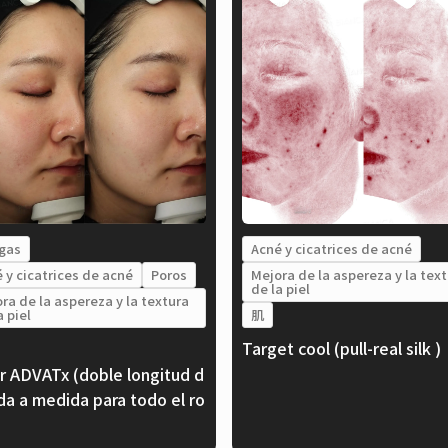
gas
Acné y cicatrices de acné
 y cicatrices de acné
Poros
Mejora de la aspereza y la tex
de la piel
ra de la aspereza y la textura
a piel
肌
Target cool (pull-real silk )
r ADVATx (doble longitud d
da a medida para todo el ro