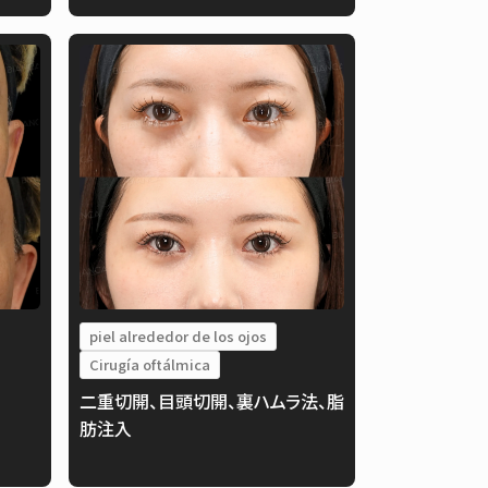
piel alrededor de los ojos
Cirugía oftálmica
二重切開、目頭切開、裏ハムラ法、脂
肪注入