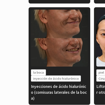
la boca
piel
inyección de ácido hialurónico
Ciru
Inyecciones de ácido hialurónic
Lifti
o (comisuras laterales de la boc
r otr
a)