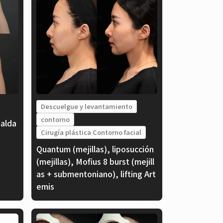
Descuelgue y levantamiento
contorno
alda
Cirugía plástica Contorno facial
Quantum (mejillas), liposucción
(mejillas), Mofius 8 burst (mejill
as + submentoniano), lifting Art
emis