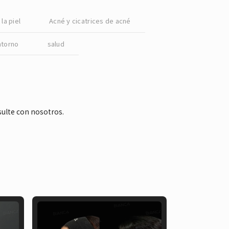
English
la piel
Acné y cicatrices de acné
ntorno
salud
sulte con nosotros.