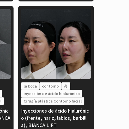
la boca
contorno
鼻
inyección de ácido hialurónico
l
Cirugía plástica Contorno facial
ónic
Inyecciones de ácido hialurónic
IANCA
o (frente, nariz, labios, barbill
a), BIANCA LIFT