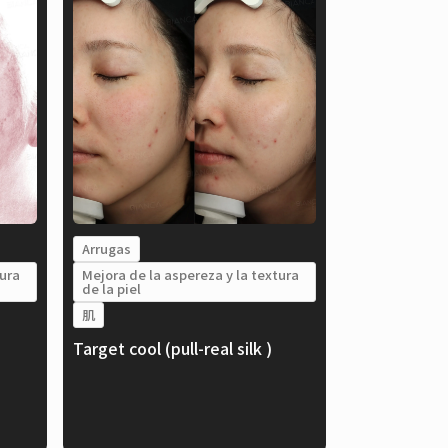
Arrugas
tura
Mejora de la aspereza y la textura
de la piel
肌
Target cool (pull-real silk )