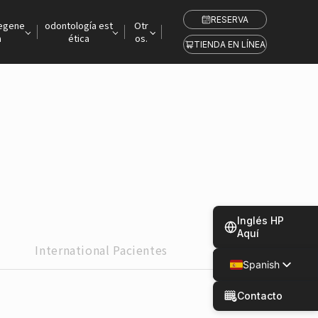
RESERVA
regene
odontología est
Otr
a
ética
os.
TIENDA EN LÍNEA
Inglés HP
Aquí
International
Pacientes
Spanish
Japanese
Contacto
Chinese