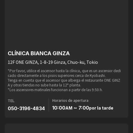
CLÍNICA BIANCA GINZA
12F ONE GINZA, 1-8-19 Ginza, Chuo-ku, Tokio
*Por favor, utilice el ascensor hasta la clínica, que es un ascensor dedi
cado directamente a los pisos superiores cerca de Kyobashi.
Tenga en cuenta que el ascensor que alberga el restaurante ONE GINZ
A y otras tiendas no sube hasta la 12ª planta.
*Los ascensores matinales funcionan a partir de las 9:50 h.
Horarios de apertura
TEL
10:00
~ 7:00
050-3196-4834
AM
por la tarde