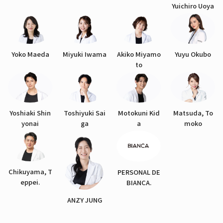
Yuichiro Uoya
Yoko Maeda
Miyuki Iwama
Akiko Miyamo
Yuyu Okubo
to
Yoshiaki Shin
Toshiyuki Sai
Motokuni Kid
Matsuda, To
yonai
ga
a
moko
Chikuyama, T
PERSONAL DE
eppei.
BIANCA.
ANZY JUNG