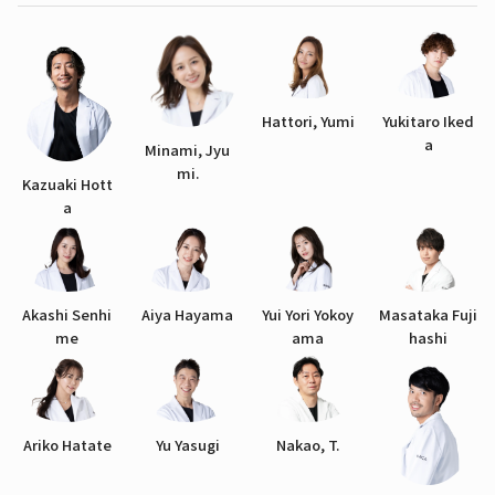
Hattori, Yumi
Yukitaro Iked
a
Minami, Jyu
mi.
Kazuaki Hott
a
Akashi Senhi
Aiya Hayama
Yui Yori Yokoy
Masataka Fuji
me
ama
hashi
Ariko Hatate
Yu Yasugi
Nakao, T.