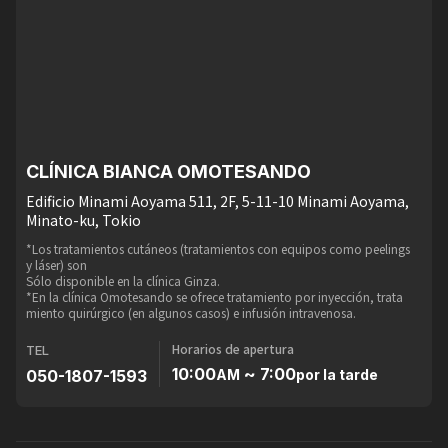
CLÍNICA BIANCA OMOTESANDO
Edificio Minami Aoyama 511, 2F, 5-11-10 Minami Aoyama,
Minato-ku, Tokio
*Los tratamientos cutáneos (tratamientos con equipos como peelings
y láser) son
Sólo disponible en la clínica Ginza.
*En la clínica Omotesando se ofrece tratamiento por inyección, trata
miento quirúrgico (en algunos casos) e infusión intravenosa.
Horarios de apertura
TEL
10:00
~ 7:00
050-1807-1593
AM
por la tarde