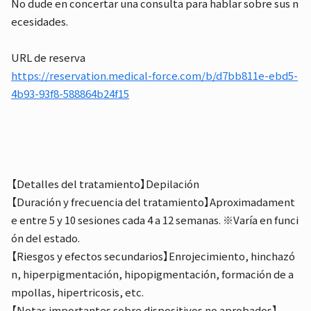
No dude en concertar una consulta para hablar sobre sus n
ecesidades.
URL de reserva
https://reservation.medical-force.com/b/d7bb811e-ebd5-
4b93-93f8-588864b24f15
【Detalles del tratamiento】Depilación
【Duración y frecuencia del tratamiento】Aproximadament
e entre 5 y 10 sesiones cada 4 a 12 semanas. ※Varía en funci
ón del estado.
【Riesgos y efectos secundarios】Enrojecimiento, hinchazó
n, hiperpigmentación, hipopigmentación, formación de a
mpollas, hipertricosis, etc.
【Notas importantes sobre dispositivos no aprobados】