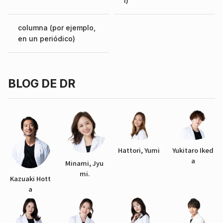
l)
columna (por ejemplo,
en un periódico)
BLOG DE DR
Hattori, Yumi
Yukitaro Iked
a
Minami, Jyu
mi.
Kazuaki Hott
a