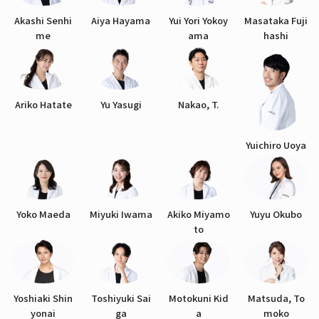
Akashi Senhi
Aiya Hayama
Yui Yori Yokoy
Masataka Fuji
me
ama
hashi
Ariko Hatate
Yu Yasugi
Nakao, T.
Yuichiro Uoya
Yoko Maeda
Miyuki Iwama
Akiko Miyamo
Yuyu Okubo
to
Yoshiaki Shin
Toshiyuki Sai
Motokuni Kid
Matsuda, To
yonai
ga
a
moko