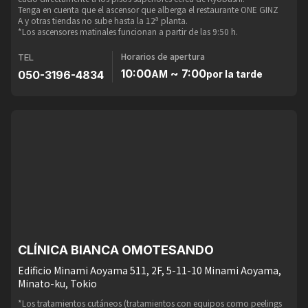
Tenga en cuenta que el ascensor que alberga el restaurante ONE GINZ
A y otras tiendas no sube hasta la 12ª planta.
*Los ascensores matinales funcionan a partir de las 9:50 h.
Horarios de apertura
TEL
10:00
~ 7:00
050-3196-4834
AM
por la tarde
CLÍNICA BIANCA OMOTESANDO
Edificio Minami Aoyama 511, 2F, 5-11-10 Minami Aoyama,
Minato-ku, Tokio
*Los tratamientos cutáneos (tratamientos con equipos como peelings