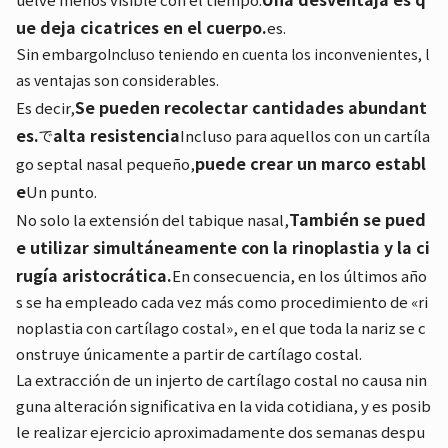
ue deja cicatrices en el cuerpo.
es.
Sin embargo
Incluso teniendo en cuenta los inconvenientes, l
as ventajas son considerables.
Se pueden recolectar cantidades abundant
Es decir,
es.
alta resistencia
で
Incluso para aquellos con un cartíla
puede crear un marco establ
go septal nasal pequeño,
e
Un punto.
También se pued
No solo la extensión del tabique nasal,
e utilizar simultáneamente con la rinoplastia y la ci
rugía aristocrática.
En consecuencia, en los últimos año
s se ha empleado cada vez más como procedimiento de «ri
noplastia con cartílago costal», en el que toda la nariz se c
onstruye únicamente a partir de cartílago costal.
La extracción de un injerto de cartílago costal no causa nin
guna alteración significativa en la vida cotidiana, y es posib
le realizar ejercicio aproximadamente dos semanas despu