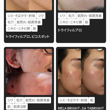
シミ・そばかす・肝斑
シワ
シワ
毛穴
肌荒れ・肌質改善
毛穴
肌荒れ・肌質改善
ニキビ・ニキビ跡
肌
ニキビ・ニキビ跡
肌
トライフィルプロ
トライフィルプロ、ピコスポット
シワ
毛穴
肌荒れ・肌質改善
シミ・そばかす・肝斑
肌
肌
肌育注射
MELA BRIGHT、SA TABRIGHT