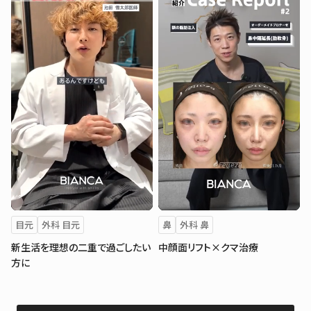
目元
外科 目元
鼻
外科 鼻
新生活を理想の二重で過ごしたい
中顔面リフト×クマ治療
方に