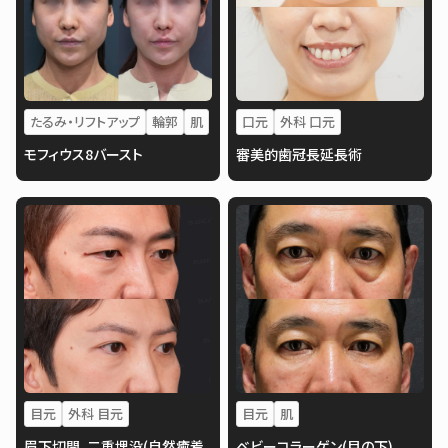
たるみ・リフトアップ
輪郭
肌
口元
外科 口元
モフィウス8バースト
審美的歯冠長延長術
目元
外科 目元
目元
肌
眉下切開、二重埋没(自然癒着
ベビーコラーゲン(目の下)