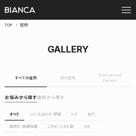
TOP
症例
GALLERY
International
すべての症例
国内症例
Patients
お悩みから探す
施術から探す
すべて
シミ・そばかす・肝斑
シワ
毛穴
肌荒れ・肌質改善
ニキビ・ニキビ跡
イボ