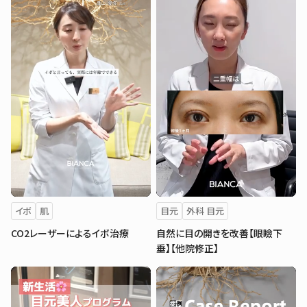
イボ
肌
目元
外科 目元
CO2レーザーによるイボ治療
自然に目の開きを改善【眼瞼下
垂】【他院修正】