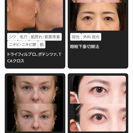
シワ
毛穴
肌荒れ・肌質改善
目元
外科 目元
ニキビ・ニキビ跡
肌
眼瞼下垂切開法
トライフィルプロ、ポテンツァ、T
CAクロス