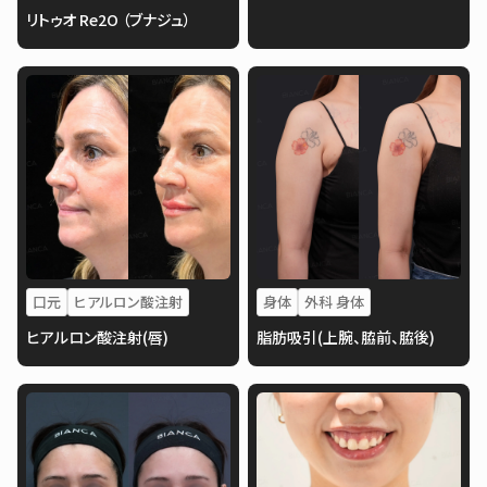
リトゥオ Re2O （ブナジュ）
口元
ヒアルロン酸注射
身体
外科 身体
ヒアルロン酸注射(唇)
脂肪吸引(上腕、脇前、脇後)