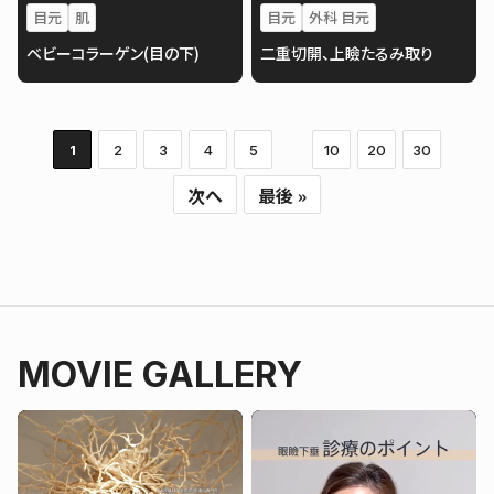
目元
肌
目元
外科 目元
ベビーコラーゲン(目の下)
二重切開、上瞼たるみ取り
1
2
3
4
5
10
20
30
次へ
最後 »
MOVIE GALLERY