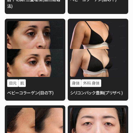
法)
目元
肌
身体
外科 身体
ベビーコラーゲン(目の下)
シリコンバック豊胸(プリザベ )